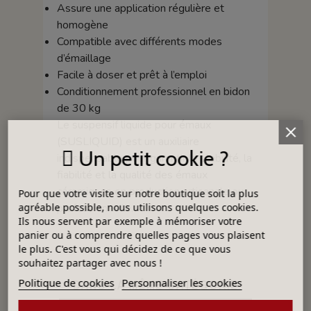
Assure une application régulière et
homogène
Compatible avec différents modes
d’émaillage
Facile à doser et prêt à l’emploi
Conditionnement professionnel en bidon
de 30 kg
Le suspensif liquide pour émaux
(SUSLIQUID) est un auxiliaire
Un petit cookie ?
indispensable pour garantir la stabilité, la
fiabilité et la qualité des émaux
céramiques en production artisanale ou
Pour que votre visite sur notre boutique soit la plus
professionnelle.
agréable possible, nous utilisons quelques cookies.
Ils nous servent par exemple à mémoriser votre
panier ou à comprendre quelles pages vous plaisent
le plus. C'est vous qui décidez de ce que vous
souhaitez partager avec nous !
Politique de cookies
Personnaliser les cookies
DANS LA MÊME CATÉGORIE