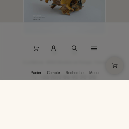
2 La Bâtisse - 89520 Moutiers-en-Puisaye - France
Panier
Compte
Recherche
Menu
+33 (0)3 86 45 50 00
* Livraison gratuite pour les commandes passées sur solargil.com dès
129,00 € TTC d'achat, pour un poids global, emballage inclus, de 30 kg
maximum en France métropolitaine.
Crédits photos : Photos publiées avec l’aimable autorisation des
artistes. Toute reproduction ou diffusion sans leur autorisation est