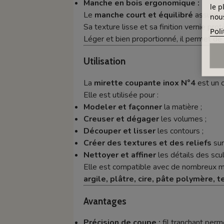
Manche en bois ergonomique :
le p
Le
manche court et équilibré
assure 
nous
Sa texture lisse et sa finition vernie pro
Poli
Léger et bien proportionné, il permet de
Utilisation
La
mirette coupante inox N°4
est un o
Elle est utilisée pour :
Modeler et façonner
la matière ;
Creuser et dégager
les volumes ;
Découper et lisser
les contours ;
Créer des textures et des reliefs
sur
Nettoyer et affiner
les détails des scu
Elle est compatible avec de nombreux ma
argile, plâtre, cire, pâte polymère,
Avantages
Précision de coupe :
fil tranchant perme