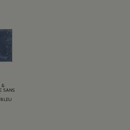
 &
E SANS
T
 BLEU