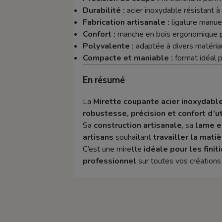
Durabilité :
acier inoxydable résistant à l
Fabrication artisanale :
ligature manuel
Confort :
manche en bois ergonomique po
Polyvalente :
adaptée à divers matériau
Compacte et maniable :
format idéal po
En résumé
La
Mirette coupante acier inoxydabl
robustesse, précision et confort d’ut
Sa
construction artisanale
, sa
lame e
artisans
souhaitant
travailler la mati
C’est une mirette
idéale pour les fini
professionnel
sur toutes vos création