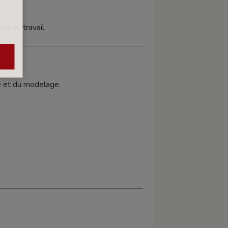
e
.
ors du travail.
re et du modelage.