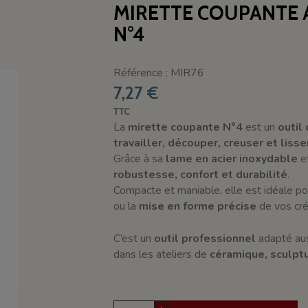
MIRETTE COUPANTE 
N°4
Référence : MIR76
7,27 €
TTC
La
mirette coupante N°4
est un
outil
travailler, découper, creuser et lisse
Grâce à sa
lame en acier inoxydable
e
robustesse, confort et durabilité
.
Compacte et maniable, elle est idéale po
ou la
mise en forme précise
de vos cr
C’est un
outil professionnel
adapté aus
dans les ateliers de
céramique, sculptu