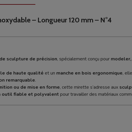
 inoxydable – Longueur 120 mm – N°4
 de sculpture de précision
, spécialement conçu pour
modeler, 
ble de haute qualité
et un
manche en bois ergonomique
, ell
ion remarquable
.
inition ou de mise en forme
, cette mirette s’adresse aux
sculp
n
outil fiable et polyvalent
pour travailler des matériaux com