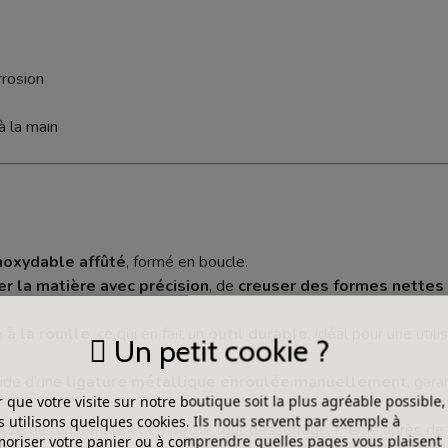
rrosion
à la main
 inoxydable affûté
, formé en boucle.
rer la matière avec précision
, de
creuser des formes nettes
à la rouille
, ce qui en fait un
outil durable
, idéal pour une utili
Un petit cookie ?
aide d’une
ligature métallique enroulée manuellement
, gar
 que votre visite sur notre boutique soit la plus agréable possible,
 utilisons quelques cookies. Ils nous servent par exemple à
tesse de l’ensemble et empêche tout desserrage, même après de 
riser votre panier ou à comprendre quelles pages vous plaisent