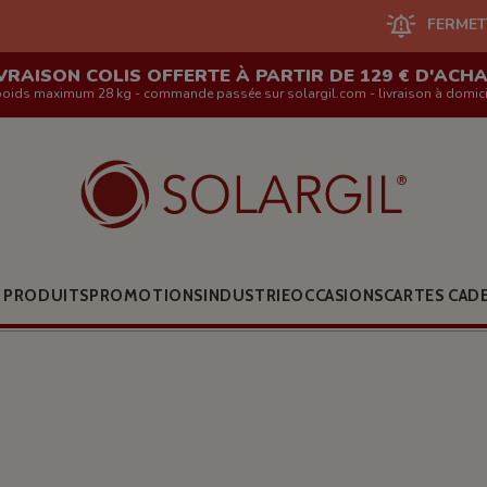
FERMETURE DU SITE EN
VRAISON COLIS OFFERTE À PARTIR DE 129 € D'ACH
poids maximum 28 kg - commande passée sur solargil.com - livraison à domici
 PRODUITS
PROMOTIONS
INDUSTRIE
OCCASIONS
CARTES CAD