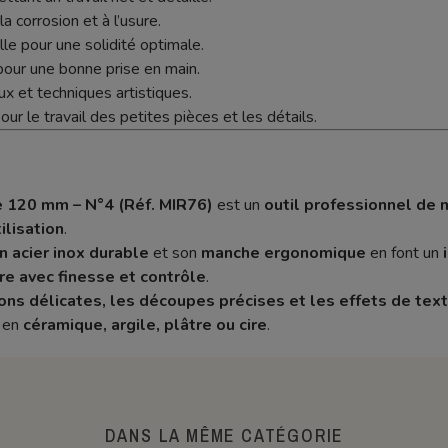
a corrosion et à l’usure.
le pour une solidité optimale.
ur une bonne prise en main.
x et techniques artistiques.
ur le travail des petites pièces et les détails.
e 120 mm – N°4 (Réf. MIR76)
est un
outil professionnel de
ilisation
.
n acier inox durable
et son
manche ergonomique
en font un
ère avec finesse et contrôle
.
tions délicates, les découpes précises et les effets de tex
s en
céramique, argile, plâtre ou cire
.
DANS LA MÊME CATÉGORIE