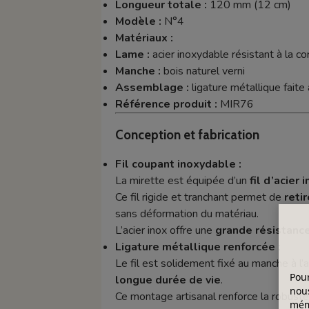
Longueur totale :
120 mm (12 cm)
Modèle :
N°4
Matériaux :
Lame :
acier inoxydable résistant à la co
Manche :
bois naturel verni
Assemblage :
ligature métallique faite 
Référence produit :
MIR76
Conception et fabrication
Fil coupant inoxydable :
La mirette est équipée d’un
fil d’acier
Ce fil rigide et tranchant permet de
reti
sans déformation du matériau.
L’acier inox offre une
grande résistance 
Ligature métallique renforcée :
Le fil est solidement fixé au manche à l’
Pour
longue durée de vie
.
nous
Ce montage artisanal renforce la robus
mémo