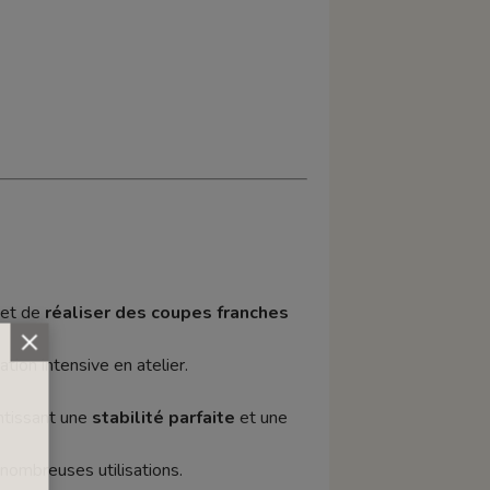
et de
réaliser des coupes franches
sation intensive en atelier.
antissant une
stabilité parfaite
et une
nombreuses utilisations.