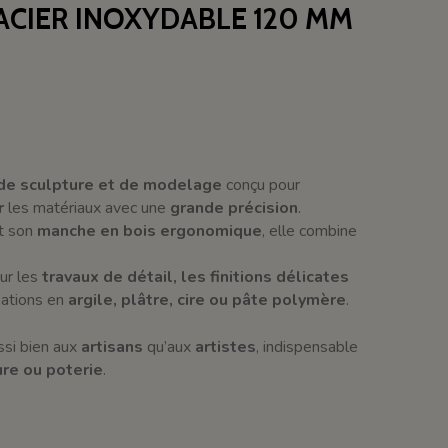
ACIER INOXYDABLE 120 MM
 de sculpture et de modelage
conçu pour
r
les matériaux avec une
grande précision
.
t son
manche en bois ergonomique
, elle combine
ur les
travaux de détail, les finitions délicates
éations en
argile, plâtre, cire ou pâte polymère
.
si bien aux
artisans
qu’aux
artistes
, indispensable
re ou poterie
.