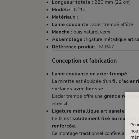
Longueur totale :
220 mm (22 cm)
Modèle :
N°12
Matériaux :
Lame coupante :
acier trempé affûté
Manche :
bois naturel verni
Assemblage :
ligature métallique artis
Référence produit :
MIR47
Conception et fabrication
Lame coupante en acier trempé :
La mirette est équipée d’un
fil d’acier 
surfaces avec finesse
.
L’acier trempé offre une
grande résista
intensif.
Ligature métallique artisanale :
Le fil est
solidement fixé au manche
g
Pour
renforcée
.
nous
Ce montage traditionnel confère à l’outil
mémo