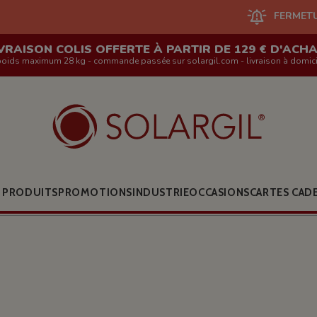
FERMETURE DU SITE EN 
VRAISON COLIS OFFERTE À PARTIR DE 129 € D'ACH
poids maximum 28 kg - commande passée sur solargil.com - livraison à domici
 PRODUITS
PROMOTIONS
INDUSTRIE
OCCASIONS
CARTES CAD