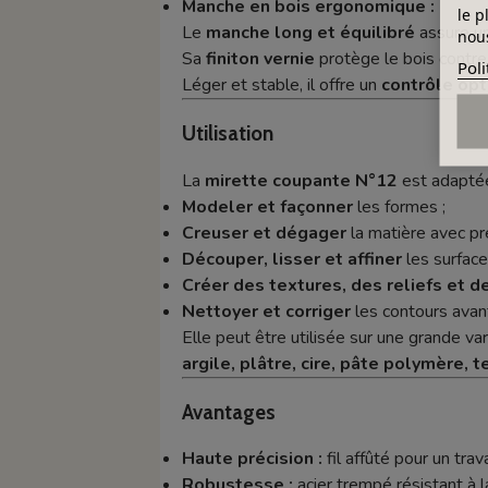
Manche en bois ergonomique :
le p
Le
manche long et équilibré
assure u
nous
Sa
finiton vernie
protège le bois contre 
Poli
Léger et stable, il offre un
contrôle opt
Utilisation
La
mirette coupante N°12
est adaptée
Modeler et façonner
les formes ;
Creuser et dégager
la matière avec pré
Découper, lisser et affiner
les surface
Créer des textures, des reliefs et d
Nettoyer et corriger
les contours avant 
Elle peut être utilisée sur une grande va
argile, plâtre, cire, pâte polymère,
Avantages
Haute précision :
fil affûté pour un trava
Robustesse :
acier trempé résistant à l