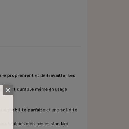
ière proprement
et de
travailler les
ette et durable
même en usage
 une
stabilité parfaite
et une
solidité
aux fixations mécaniques standard.