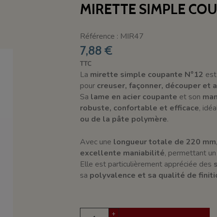
MIRETTE SIMPLE COU
Référence : MIR47
7,88 €
TTC
La
mirette simple coupante N°12
est
pour
creuser, façonner, découper et a
Sa
lame en acier coupante
et son
man
robuste, confortable et efficace
, idé
ou de la pâte polymère
.
Avec une
longueur totale de 220 mm
excellente maniabilité
, permettant un 
Elle est particulièrement appréciée des
sa
polyvalence et sa qualité de finiti
+