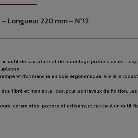
e – Longueur 220 mm – N°12
 un
outil de sculpture et de modelage professionnel
conçu
ouplesse
.
trempé
et d’un
manche en bois ergonomique
, elle allie
robust
l
équilibré et maniable
, idéal pour les
travaux de finition, les
eurs, céramistes, potiers et artisans
, recherchant
un outil f