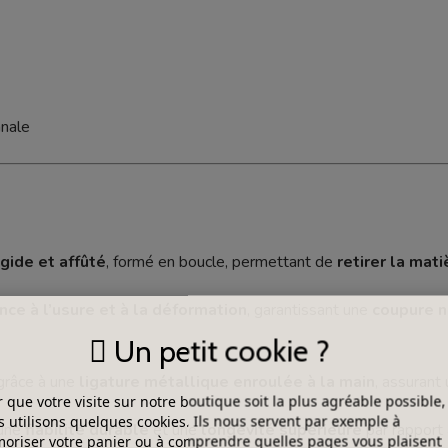
anale
rigide et affûté
, formé en boucle, permettant de
retirer la mat
nce à l’usure et à la déformation
, garantissant une
coupure n
Un petit cookie ?
râce à une
ligature métallique enroulée à la main
, assurant
 que votre visite sur notre boutique soit la plus agréable possible,
 utilisons quelques cookies. Ils nous servent par exemple à
 une
fiabilité durable
et une
longévité supérieure
par rapport 
riser votre panier ou à comprendre quelles pages vous plaisent