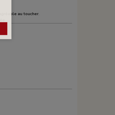
agréable au toucher
.
lée
.