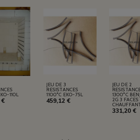
3
JEU DE 3
JEU DE 2
ANCES
RESISTANCES
RESISTANC
EKO-110L
1100°C EKO-75L
1300°C BEN
2G 3 FACES
 €
459,12 €
CHAUFFANT
331,20 €