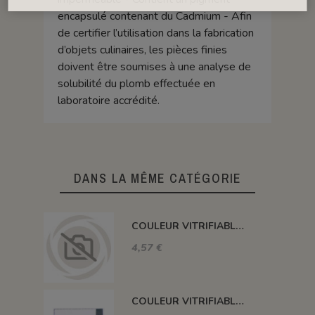
encapsulé contenant du Cadmium - Afin
de certifier l’utilisation dans la fabrication
d’objets culinaires, les pièces finies
doivent être soumises à une analyse de
solubilité du plomb effectuée en
laboratoire accrédité.
DANS LA MÊME CATÉGORIE
COULEUR VITRIFIABLE DÉCOR SANS PLOMB JAUNE VA105
4,57 €
COULEUR VITRIFIABLE DÉCOR SANS PLOMB GRIS VA116