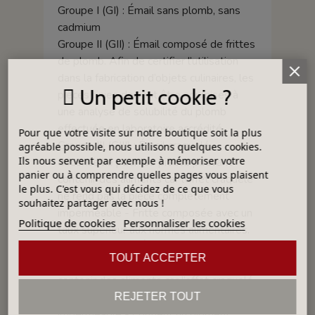
Groupe I (GI) : Émail sans plomb, sans
cadmium
Groupe II (GII) : Émail composé de frittes
de plomb. Afin de certifier l’utilisation
dans la fabrication d’objets culinaires, les
Un petit cookie ?
pièces finies doivent être soumises à
une analyse de solubilité du plomb
effectuée en laboratoire accrédité.
Pour que votre visite sur notre boutique soit la plus
Groupe III (GIII) : Émail craquelé,
agréable possible, nous utilisons quelques cookies.
Ils nous servent par exemple à mémoriser votre
déconseillé pour les pièces pouvant
panier ou à comprendre quelles pages vous plaisent
contenir des aliments car l’effet craquelé
le plus. C'est vous qui décidez de ce que vous
ne rend pas la pièce complètement
souhaitez partager avec nous !
imperméable - Fritte composée avec un
Politique de cookies
Personnaliser les cookies
taux supérieur aux normes alimentaires.
Groupe IV (GIV): Émail craquelé,
TOUT ACCEPTER
déconseillé pour les pièces pouvant
contenir des aliments car l’effet craquelé
ne rend pas la pièce complètement
REJETER TOUT
imperméable - Contient un pigment