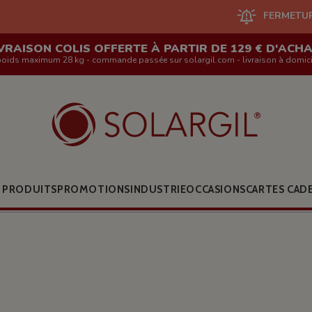
FERMETURE DU SITE EN 
VRAISON COLIS OFFERTE À PARTIR DE 129 € D'ACH
poids maximum 28 kg - commande passée sur solargil.com - livraison à domici
 PRODUITS
PROMOTIONS
INDUSTRIE
OCCASIONS
CARTES CAD