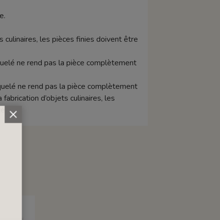
e.
s culinaires, les pièces finies doivent être
raquelé ne rend pas la pièce complètement
raquelé ne rend pas la pièce complètement
abrication d’objets culinaires, les
é.