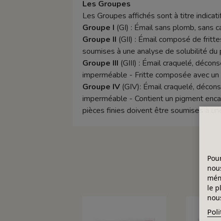
Les Groupes
Les Groupes affichés sont à titre indicatif
Groupe I
(GI) : Émail sans plomb, sans 
Groupe II
(GII) : Émail composé de frittes
soumises à une analyse de solubilité du 
Groupe III
(GIII) : Émail craquelé, décon
imperméable - Fritte composée avec un t
Groupe IV
(GIV): Émail craquelé, décons
imperméable - Contient un pigment encapsu
pièces finies doivent être soumises à un
Pour
nous
mémo
le p
nous
Poli