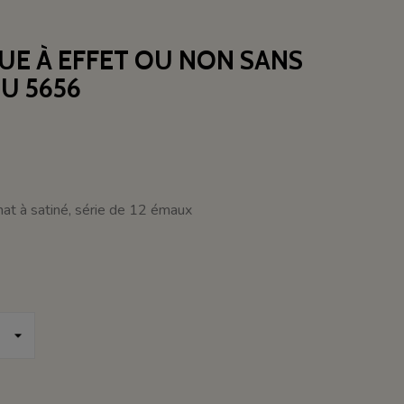
UE À EFFET OU NON SANS
U 5656
 mat à satiné, série de 12 émaux