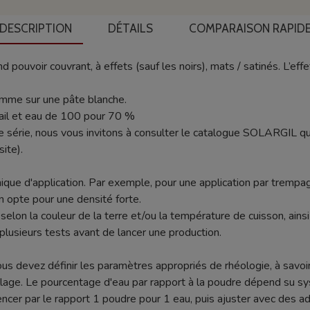
DESCRIPTION
DÉTAILS
COMPARAISON RAPID
 pouvoir couvrant, à effets (sauf les noirs), mats / satinés. L’ef
comme sur une pâte blanche.
ail et eau de 100 pour 70 %
e série, nous vous invitons à consulter le catalogue SOLARGIL q
ite).
ique d'application. Par exemple, pour une application par trempag
n opte pour une densité forte.
nt selon la couleur de la terre et/ou la température de cuisson, ain
plusieurs tests avant de lancer une production.
ous devez définir les paramètres appropriés de rhéologie, à savoir
age. Le pourcentage d'eau par rapport à la poudre dépend su sy
r par le rapport 1 poudre pour 1 eau, puis ajuster avec des addi