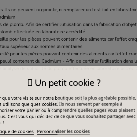
s. Ils ne peuvent ni garantir, ni remplacer un test fait en laboratoir
cadmium
 de plomb. Afin de certifier l’utilisation dans la fabrication d’objet
plomb effectuée en laboratoire accrédité.
seillé pour les pièces pouvant contenir des aliments car l’effet c
aux supérieur aux normes alimentaires.
eillé pour les pièces pouvant contenir des aliments car l’effet c
lé contenant du Cadmium - Afin de certifier l’utilisation dans la f
e analyse de solubilité du plomb effectuée en laboratoire accrédit
Un petit cookie ?
 que votre visite sur notre boutique soit la plus agréable possible,
DANS LA MÊME CATÉGORIE
 utilisons quelques cookies. Ils nous servent par exemple à
riser votre panier ou à comprendre quelles pages vous plaisent
lus. C'est vous qui décidez de ce que vous souhaitez partager avec
 !
tique de cookies
Personnaliser les cookies