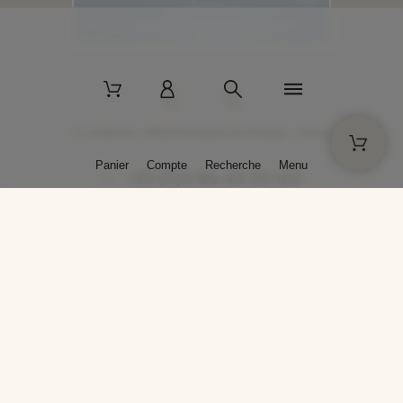
2 La Bâtisse - 89520 Moutiers-en-Puisaye - France
Panier
Compte
Recherche
Menu
+33 (0)3 86 45 50 00
* Livraison gratuite pour les commandes passées sur solargil.com dès
129,00 € TTC d'achat, pour un poids global, emballage inclus, de 30 kg
maximum en France métropolitaine.
Crédits photos : Photos publiées avec l’aimable autorisation des
artistes. Toute reproduction ou diffusion sans leur autorisation est
interdite.
Conception
AP Design