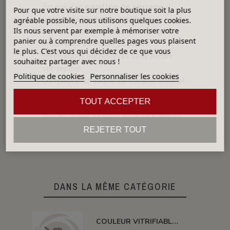
Équipé d’un
papillon de serrage
, il
Pour que votre visite sur notre boutique soit la plus
permet de bloquer rapidement la
agréable possible, nous utilisons quelques cookies.
Ils nous servent par exemple à mémoriser votre
mesure et de conserver un réglage
panier ou à comprendre quelles pages vous plaisent
précis pour effectuer plusieurs
le plus. C'est vous qui décidez de ce que vous
vérifications successives sans perdre
souhaitez partager avec nous !
son repère.
Politique de cookies
Personnaliser les cookies
Compact et pratique, ce compas Solargil
est un
outil de contrôle fiable
, idéal
TOUT ACCEPTER
pour assurer la
régularité et la qualité
des créations en terre, tout en facilitant
le travail quotidien du céramiste.
REJETER TOUT
DANS LA MÊME CATÉGORIE
COULEUR VITRIFIABLE DÉCOR SANS PLOMB JAUNE VA105