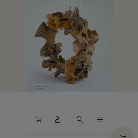
2 La Bâtisse - 89520 Moutiers-en-Puisaye - France