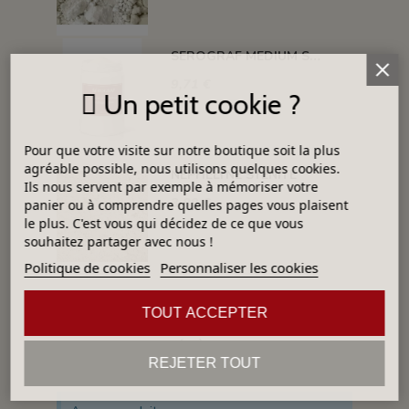
SEROGRAF MEDIUM SERIGRAPHIQUE SECHAGE RAPIDE
9,71 €
Un petit cookie ?
Pour que votre visite sur notre boutique soit la plus
agréable possible, nous utilisons quelques cookies.
NEPHELYNE SYENITE
Ils nous servent par exemple à mémoriser votre
3,89 €
panier ou à comprendre quelles pages vous plaisent
le plus. C'est vous qui décidez de ce que vous
souhaitez partager avec nous !
Politique de cookies
Personnaliser les cookies
TOUT ACCEPTER
DÉJÀ VUS
REJETER TOUT