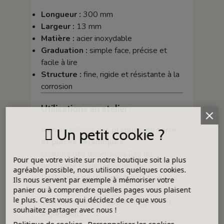
Longueur :
300 mm
Largeur :
13 mm
Matière :
acier inoxydable
Graduation :
simple face, précise et
facile à lire
Structure :
fine, rigide et résistante à la
corrosion
Utilisations en atelier :
Mesure précise des
plaques de terre
Un petit cookie ?
et pièces céramiques
Contrôle des dimensions lors du
Pour que votre visite sur notre boutique soit la plus
façonnage ou de l’assemblage
agréable possible, nous utilisons quelques cookies.
Réalisation de tracés avant découpe ou
Ils nous servent par exemple à mémoriser votre
décoration
panier ou à comprendre quelles pages vous plaisent
le plus. C'est vous qui décidez de ce que vous
Vérification des longueurs, largeurs et
souhaitez partager avec nous !
alignements
Politique de cookies
Personnaliser les cookies