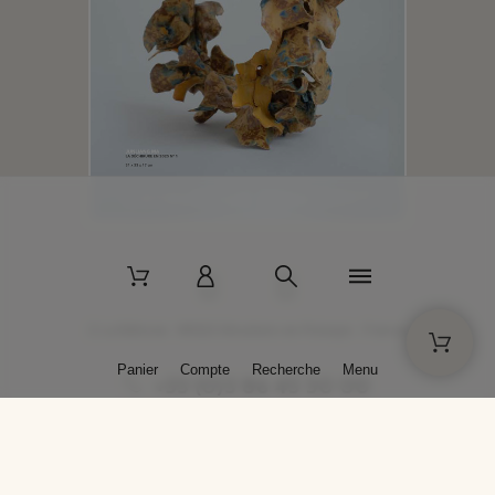
2 La Bâtisse - 89520 Moutiers-en-Puisaye - France
Panier
Compte
Recherche
Menu
+33 (0)3 86 45 50 00
* Livraison gratuite pour les commandes passées sur solargil.com dès
129,00 € TTC d'achat, pour un poids global, emballage inclus, de 30 kg