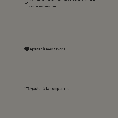
DÉLAI DE FABRICATION / LIVRAISON : 4 à 5
semaines environ
Ajouter à mes favoris
Ajouter à la comparaison