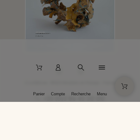
2 La Bâtisse - 89520 Moutiers-en-Puisaye - France
Panier
Compte
Recherche
Menu
+33 (0)3 86 45 50 00
* Livraison gratuite pour les commandes passées sur solargil.com dès
129,00 € TTC d'achat, pour un poids global, emballage inclus, de 30 kg
maximum en France métropolitaine.