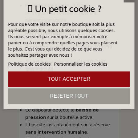
Pression de sortie : 1,5 bar
Un petit cookie ?
→ Régulée et constante pour une
alimentation stable.
Pour que votre visite sur notre boutique soit la plus
agréable possible, nous utilisons quelques cookies.
Raccordements
Ils nous servent par exemple à mémoriser votre
panier ou à comprendre quelles pages vous plaisent
2 entrées gaz :
raccords
mâle 20×150
le plus. C'est vous qui décidez de ce que vous
(pas à droite)
souhaitez partager avec nous !
1 sortie gaz :
raccord
mâle 20×150
Politique de cookies
Personnaliser les cookies
(pas à droite)
→ Compatible avec les installations gaz
TOUT ACCEPTER
propane/butane standards en France.
Fonctionnement automatique
REJETER TOUT
Le dispositif détecte la
baisse de
pression
sur la bouteille active.
Il bascule instantanément sur la réserve
sans intervention humaine
.