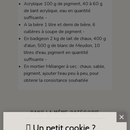
Acrylique 100 g de pigment, 40 à 60 g
de liant acrylique, eau en quantité
suffisante -
A la bière 1 litre et demi de bière, 6
cuillères à soupe de pigment -
En badigeon 2 kg de lait de chaux, 400 g
d'alun, 500 g de blanc de Meudon, 10
litres d'eau, pigment en quantité
suffisante -
En mortier Mélanger à sec : chaux, sable,
pigment, ajouter l'eau peu à peu, pour
obtenir la consistance souhaitée
DANS LA MÊME CATÉGORIE
Un petit cookie ?