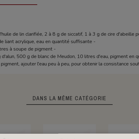
ile de lin clarifiée, 2 à 8 g de siccatif, 1 à 3 g de cire d'abeille p
liant acrylique, eau en quantité suffisante -
llères à soupe de pigment -
 d'alun, 500 g de blanc de Meudon, 10 litres d'eau, pigment en qu
 pigment, ajouter l'eau peu à peu, pour obtenir la consistance sou
DANS LA MÊME CATÉGORIE