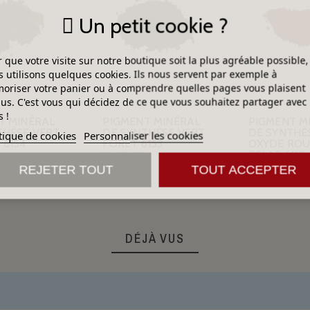
Un petit cookie ?
 que votre visite sur notre boutique soit la plus agréable possible,
 utilisons quelques cookies. Ils nous servent par exemple à
riser votre panier ou à comprendre quelles pages vous plaisent
lus. C'est vous qui décidez de ce que vous souhaitez partager avec
 !
T MINÉRAL
PIGMENT MINÉRAL
PIGMENT M
THÈSE VERT
DE SYNTHÈSE VERT
DE SYNTHÈ
tique de cookies
Personnaliser les cookies
 6154
FORÊT 6153
OXYDE RO
ECLAT 6110
5,05 €
4,61 €
REJETER TOUT
TOUT ACCEPTER
DÉJÀ VUS