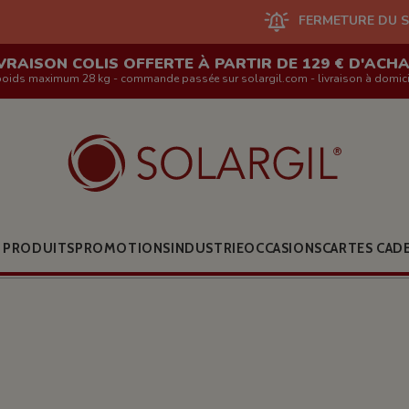
FERMETURE DU SITE EN LIGNE
VRAISON COLIS OFFERTE À PARTIR DE 129 € D'ACH
poids maximum 28 kg - commande passée sur solargil.com - livraison à domici
 PRODUITS
PROMOTIONS
INDUSTRIE
OCCASIONS
CARTES CAD