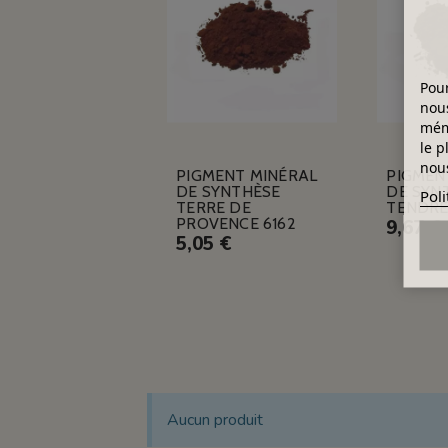
Pour
nous
mémo
le p
nous
PIGMENT MINÉRAL
PIGMEN
DE SYNTHÈSE
DE SYN
Poli
TERRE DE
TENDRE
PROVENCE 6162
9,67 €
5,05 €
Aucun produit