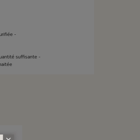
urifiée -
antité suffisante -
haitée