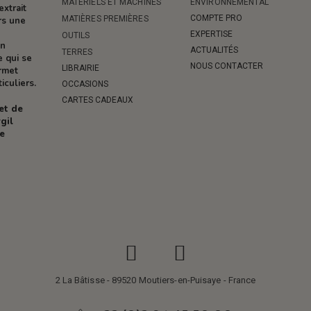
MATÉRIELS ET MACHINES
ENVIRONNEMENTAL
extrait
COMPTE PRO
MATIÈRES PREMIÈRES
rs une
EXPERTISE
OUTILS
on
ACTUALITÉS
TERRES
e qui se
NOUS CONTACTER
LIBRAIRIE
ermet
iculiers.
OCCASIONS
CARTES CADEAUX
 et de
gil
re
2 La Bâtisse - 89520 Moutiers-en-Puisaye - France