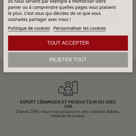
Ils nous servent par exemple à mémoriser votre
panier ou à comprendre quelles pages vous plaisent
le plus. C'est vous qui décidez de ce que vous
Aucun produit
souhaitez partager avec nous !
Politique de cookies
Personnaliser les cookies
TOUT ACCEPTER
REJETER TOUT
EXPERT CÉRAMIQUE ET PRODUCTEUR DU GRÈS
GSA
Depuis 1985, nous vous proposons des solutions fiables,
créatives et locales.