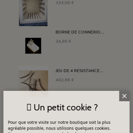
324,00 €
BORNE DE CONNEXION POUR FOUR H, ALFA, DELTA, HC ET SM
34,80 €
JEU DE 4 RESISTANCES FOUR 1320°C PLUTON-3S 76 L
462,96 €
Un petit cookie ?
Pour que votre visite sur notre boutique soit la plus
DÉJÀ VUS
agréable possible, nous utilisons quelques cookies.