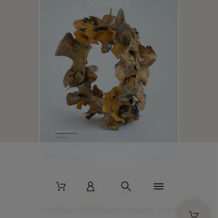
2 La Bâtisse - 89520 Moutiers-en-Puisaye - France