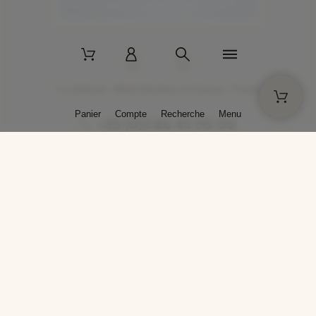
2 La Bâtisse - 89520 Moutiers-en-Puisaye - France
Panier
Compte
Recherche
Menu
+33 (0)3 86 45 50 00
* Livraison gratuite pour les commandes passées sur solargil.com dès
129,00 € TTC d'achat, pour un poids global, emballage inclus, de 30 kg
maximum en France métropolitaine.
Crédits photos : Photos publiées avec l’aimable autorisation des
artistes. Toute reproduction ou diffusion sans leur autorisation est
interdite.
Conception
AP Design
Copyright © 2025 SOLARGIL - Tous droits réservés