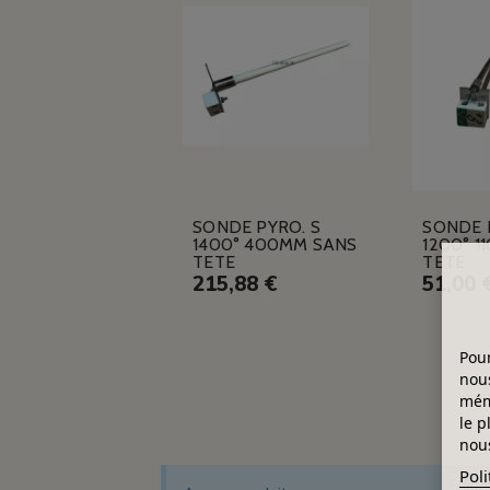
SONDE PYRO. S
SONDE 
1400° 400MM SANS
1200° 1
TETE
TETE
215,88 €
51,00 
Pour
nous
mémo
le p
nous
Poli