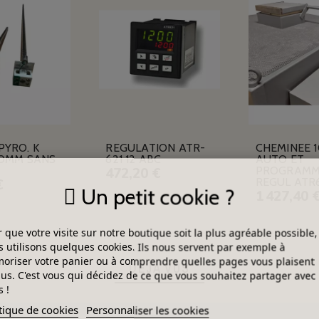
PYRO. K
REGULATION ATR-
CHEMINEE 
10MM SANS
621 12 ABC
AUTO ET
PROGRAMM
472,20 €
REGUL ATR
€
Un petit cookie ?
1 427,40 
 que votre visite sur notre boutique soit la plus agréable possible,
 utilisons quelques cookies. Ils nous servent par exemple à
riser votre panier ou à comprendre quelles pages vous plaisent
DÉJÀ VUS
lus. C'est vous qui décidez de ce que vous souhaitez partager avec
 !
tique de cookies
Personnaliser les cookies