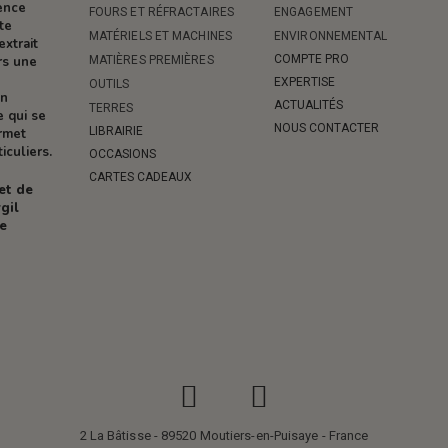
rence
FOURS ET RÉFRACTAIRES
ENGAGEMENT
te
MATÉRIELS ET MACHINES
ENVIRONNEMENTAL
extrait
COMPTE PRO
MATIÈRES PREMIÈRES
rs une
EXPERTISE
OUTILS
on
ACTUALITÉS
TERRES
e qui se
NOUS CONTACTER
LIBRAIRIE
ermet
iculiers.
OCCASIONS
CARTES CADEAUX
 et de
gil
re
2 La Bâtisse - 89520 Moutiers-en-Puisaye - France