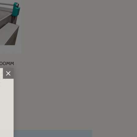
100MM
ABLE
621
€