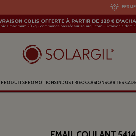
FERMETURE DU SI
VRAISON COLIS OFFERTE À PARTIR DE 129 € D'ACH
poids maximum 28 kg - commande passée sur solargil.com - livraison à domici
 PRODUITS
PROMOTIONS
INDUSTRIE
OCCASIONS
CARTES CAD
EMAIL COULANT 5414