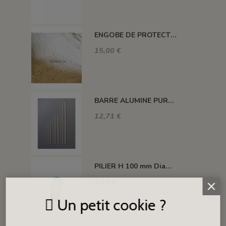
ENGOBE DE PROTECTION POUR LES PLAQUES
15,00 €
BARRE ALUMINE PURE 1400°C L200 X 2 MM
12,71 €
PILIER H 100 mm Diam.43 mm 1350°C
3,54 €
Un petit cookie ?