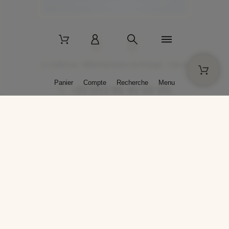
2 La Bâtisse - 89520 Moutiers-en-Puisaye - France
Panier
Compte
Recherche
Menu
+33 (0)3 86 45 50 00
* Livraison gratuite pour les commandes passées sur solargil.com dès
129,00 € TTC d'achat, pour un poids global, emballage inclus, de 30 kg
maximum en France métropolitaine.
Crédits photos : Photos publiées avec l’aimable autorisation des
artistes. Toute reproduction ou diffusion sans leur autorisation est
interdite.
Conception
AP Design
Copyright © 2025 SOLARGIL - Tous droits réservés