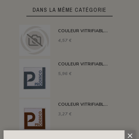
DANS LA MÊME CATÉGORIE
COULEUR VITRIFIABLE DÉCOR SANS PLOMB JAUNE VA105
4,57 €
COULEUR VITRIFIABLE DÉCOR SANS PLOMB GRIS VA116
5,96 €
COULEUR VITRIFIABLE DÉCOR SANS PLOMB CHOCOLAT VA109
3,27 €