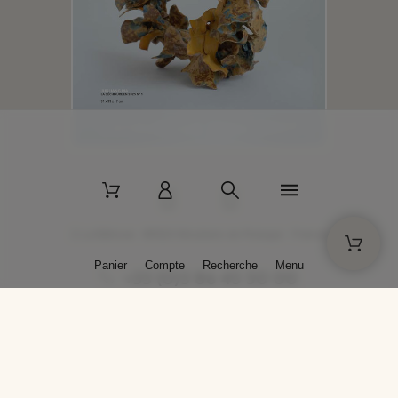
2 La Bâtisse - 89520 Moutiers-en-Puisaye - France
Panier
Compte
Recherche
Menu
+33 (0)3 86 45 50 00
* Livraison gratuite pour les commandes passées sur solargil.com dès
129,00 € TTC d'achat, pour un poids global, emballage inclus, de 30 kg
maximum en France métropolitaine.
Crédits photos : Photos publiées avec l’aimable autorisation des