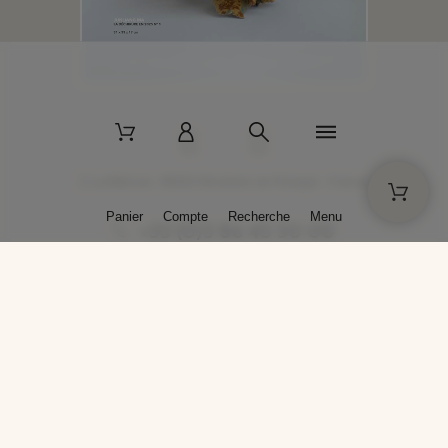
2 La Bâtisse - 89520 Moutiers-en-Puisaye - France
Panier
Compte
Recherche
Menu
+33 (0)3 86 45 50 00
* Livraison gratuite pour les commandes passées sur solargil.com dès
129,00 € TTC d'achat, pour un poids global, emballage inclus, de 30 kg
maximum en France métropolitaine.
Crédits photos : Photos publiées avec l’aimable autorisation des
artistes. Toute reproduction ou diffusion sans leur autorisation est
interdite.