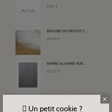
6,92 €
ENGOBE DE PROTECTION POUR LES PLAQUES
15,00 €
BARRE ALUMINE PURE 1400°C L200 X 2 MM
12,71 €
PILIER H 100 mm Diam.43 mm 1350°C
3,54 €
Un petit cookie ?