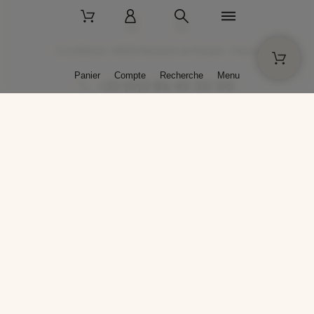
2 La Bâtisse - 89520 Moutiers-en-Puisaye - France
Panier
Compte
Recherche
Menu
+33 (0)3 86 45 50 00
* Livraison gratuite pour les commandes passées sur solargil.com dès
129,00 € TTC d'achat, pour un poids global, emballage inclus, de 30 kg
maximum en France métropolitaine.
Crédits photos : Photos publiées avec l’aimable autorisation des
artistes. Toute reproduction ou diffusion sans leur autorisation est
interdite.
Conception
AP Design
Copyright © 2025 SOLARGIL - Tous droits réservés