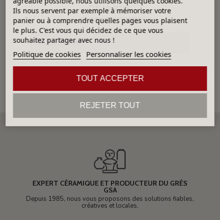
agréable possible, nous utilisons quelques cookies.
DÉJÀ VUS
Ils nous servent par exemple à mémoriser votre
panier ou à comprendre quelles pages vous plaisent
le plus. C'est vous qui décidez de ce que vous
souhaitez partager avec nous !
Aucun produit
Politique de cookies
Personnaliser les cookies
TOUT ACCEPTER
REJETER TOUT
EXPERT CÉRAMIQUE ET PRODUCTEUR DU GRÈS
GSA
Depuis 1985, nous vous proposons des solutions fiables,
créatives et locales.