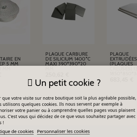
PLAQUE CARBURE
PLAQUE
TAIRE EN
DE SILICIUM 1400°C
EXTRUDÉE
EP 5 MM
MAXI 390*390*20
(PLAQUES
0 MM
MM
CREUSES) 1
1850*850*
€
250,62 €
683,45 €
Un petit cookie ?
 que votre visite sur notre boutique soit la plus agréable possible,
 utilisons quelques cookies. Ils nous servent par exemple à
DÉJÀ VUS
riser votre panier ou à comprendre quelles pages vous plaisent
lus. C'est vous qui décidez de ce que vous souhaitez partager avec
 !
tique de cookies
Personnaliser les cookies