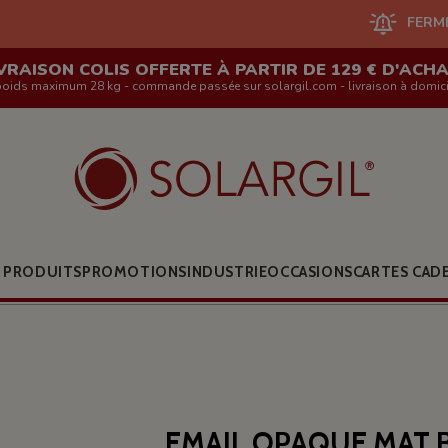
FERMETURE DU S
VRAISON COLIS OFFERTE À PARTIR DE 129 € D'ACH
poids maximum 28 kg - commande passée sur solargil.com - livraison à domici
 PRODUITS
PROMOTIONS
INDUSTRIE
OCCASIONS
CARTES CAD
EMAIL OPAQUE MAT 