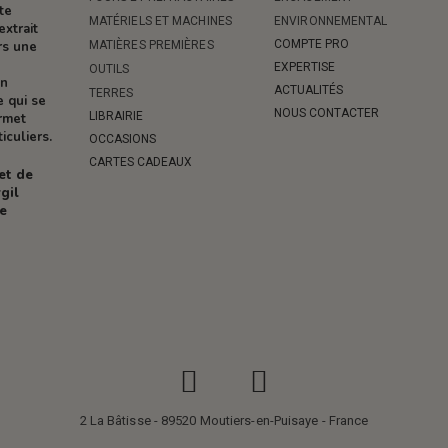
te
MATÉRIELS ET MACHINES
ENVIRONNEMENTAL
extrait
COMPTE PRO
MATIÈRES PREMIÈRES
rs une
EXPERTISE
OUTILS
on
ACTUALITÉS
TERRES
e qui se
NOUS CONTACTER
LIBRAIRIE
ermet
iculiers.
OCCASIONS
CARTES CADEAUX
 et de
gil
re
2 La Bâtisse - 89520 Moutiers-en-Puisaye - France