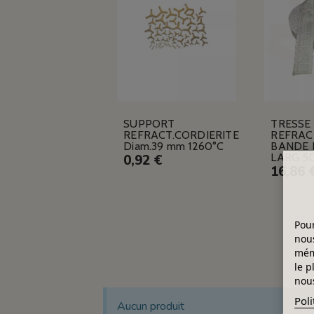
SUPPORT
TRESSE
REFRACT.CORDIERITE
REFRAC
Diam.39 mm 1260°C
BANDE 
LARG 5
0,92 €
16,86 
Pour
nous
mémo
le p
nous
Poli
Aucun produit