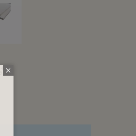
S
340°C
38 MM