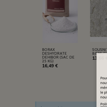
BORAX
SOUSNI
DESHYDRATE
BISMUT
DEHIBOR (SAC DE
13,66 
25 KG)
16,49 €
Pour
nous
mémo
le p
nous
Poli