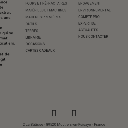
rence
FOURS ET RÉFRACTAIRES
ENGAGEMENT
te
MATÉRIELS ET MACHINES
ENVIRONNEMENTAL
extrait
COMPTE PRO
MATIÈRES PREMIÈRES
rs une
EXPERTISE
OUTILS
on
ACTUALITÉS
TERRES
e qui se
NOUS CONTACTER
LIBRAIRIE
ermet
iculiers.
OCCASIONS
CARTES CADEAUX
 et de
gil
re
2 La Bâtisse - 89520 Moutiers-en-Puisaye - France