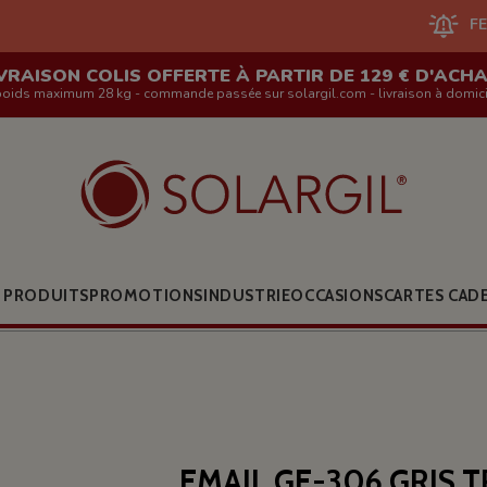
FERMETURE DU
VRAISON COLIS OFFERTE À PARTIR DE 129 € D'ACH
poids maximum 28 kg - commande passée sur solargil.com - livraison à domici
 PRODUITS
PROMOTIONS
INDUSTRIE
OCCASIONS
CARTES CAD
EMAIL GE-306 GRIS T