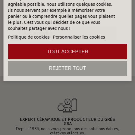
agréable possible, nous utilisons quelques cookies.
Ils nous servent par exemple à mémoriser votre
DÉJÀ VUS
panier ou à comprendre quelles pages vous plaisent
le plus. C'est vous qui décidez de ce que vous
souhaitez partager avec nous !
Aucun produit
Politique de cookies
Personnaliser les cookies
TOUT ACCEPTER
REJETER TOUT
EXPERT CÉRAMIQUE ET PRODUCTEUR DU GRÈS
GSA
Depuis 1985, nous vous proposons des solutions fiables,
créatives et locales.