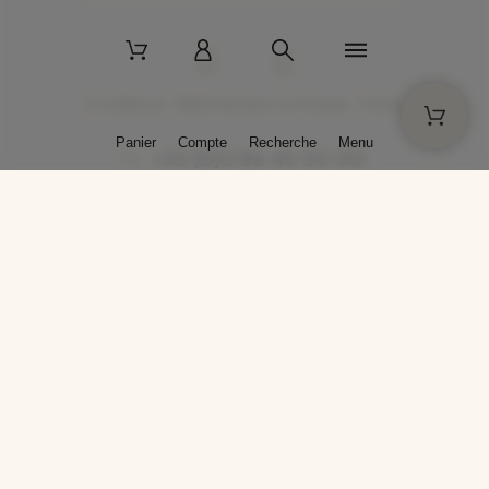
2 La Bâtisse - 89520 Moutiers-en-Puisaye - France
Panier
Compte
Recherche
Menu
+33 (0)3 86 45 50 00
* Livraison gratuite pour les commandes passées sur solargil.com dès
129,00 € TTC d'achat, pour un poids global, emballage inclus, de 30 kg
maximum en France métropolitaine.
Crédits photos : Photos publiées avec l’aimable autorisation des
artistes. Toute reproduction ou diffusion sans leur autorisation est
interdite.
Conception
AP Design
Copyright © 2025 SOLARGIL - Tous droits réservés