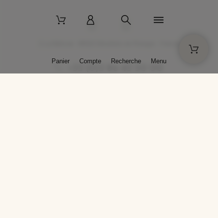
2 La Bâtisse - 89520 Moutiers-en-Puisaye - France
Panier
Compte
Recherche
Menu
+33 (0)3 86 45 50 00
* Livraison gratuite pour les commandes passées sur solargil.com dès
129,00 € TTC d'achat, pour un poids global, emballage inclus, de 30 kg
maximum en France métropolitaine.
Crédits photos : Photos publiées avec l’aimable autorisation des
artistes. Toute reproduction ou diffusion sans leur autorisation est
interdite.
Conception
AP Design
Copyright © 2025 SOLARGIL - Tous droits réservés