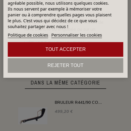
pour améliorer le trait comme Seroil CS
agréable possible, nous utilisons quelques cookies.
71 ou pour l’application à la sérigraphie
Ils nous servent par exemple à mémoriser votre
qui peut être Seroil CS 71 ou
panier ou à comprendre quelles pages vous plaisent
le plus. C'est vous qui décidez de ce que vous
SEROGRAF. A Appliquer sur biscuit de
souhaitez partager avec nous !
terre blanche ou engobée ou sur un
Politique de cookies
Personnaliser les cookies
émail blanc cru.
MÉTHODE D'APPLICATION
: Pinceau,
TOUT ACCEPTER
Brosse, Aérographe, éponge
REJETER TOUT
DANS LA MÊME CATÉGORIE
BRULEUR R441/90 COUDE PUISSANCE 116 KW
499,20 €