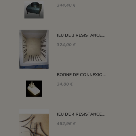
344,40 €
JEU DE 3 RESISTANCES 1300°C HELIOS 110 L
324,00 €
BORNE DE CONNEXION POUR FOUR H, ALFA, DELTA, HC ET SM
34,80 €
JEU DE 4 RESISTANCES FOUR 1320°C PLUTON-3S 76 L
462,96 €