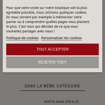
jusqu'à obtenir la consistance nécessaire
Pour que votre visite sur notre boutique soit la plus
pour l'application au pinceau. Nous
agréable possible, nous utilisons quelques cookies.
recommandons des véhicules appropriés
Ils nous servent par exemple à mémoriser votre
pour améliorer le trait comme Seroil CS
panier ou à comprendre quelles pages vous plaisent
71 ou pour l’application à la sérigraphie
le plus. C'est vous qui décidez de ce que vous
souhaitez partager avec nous !
qui peut être Seroil CS 71 ou
SEROGRAF. A Appliquer sur biscuit de
Politique de cookies
Personnaliser les cookies
terre blanche ou engobée ou sur un
émail blanc cru.
TOUT ACCEPTER
MÉTHODE D'APPLICATION
: Pinceau,
Brosse, Aérographe, éponge
REJETER TOUT
DANS LA MÊME CATÉGORIE
HOTTE INOX 370 X 370 X H 410 MM