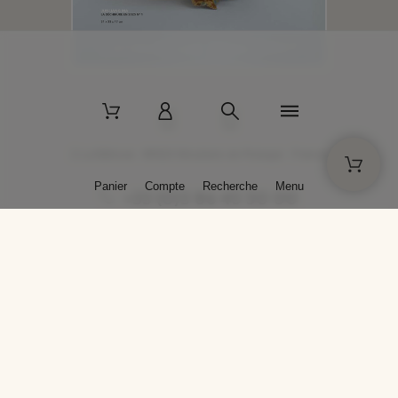
2 La Bâtisse - 89520 Moutiers-en-Puisaye - France
Panier
Compte
Recherche
Menu
+33 (0)3 86 45 50 00
* Livraison gratuite pour les commandes passées sur solargil.com dès
129,00 € TTC d'achat, pour un poids global, emballage inclus, de 30 kg
maximum en France métropolitaine.
Crédits photos : Photos publiées avec l’aimable autorisation des
artistes. Toute reproduction ou diffusion sans leur autorisation est
interdite.
Conception
AP Design