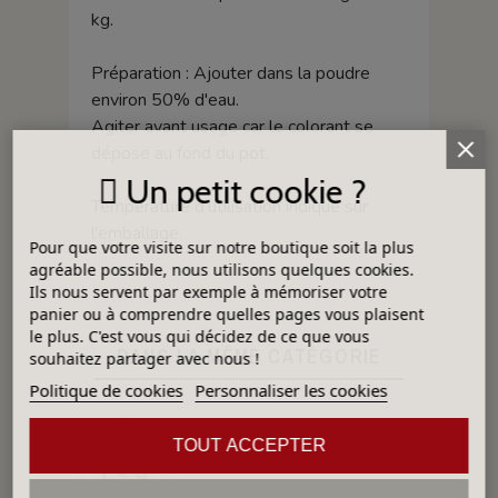
kg.
Préparation : Ajouter dans la poudre
environ 50% d'eau.
Agiter avant usage car le colorant se
dépose au fond du pot.
Un petit cookie ?
Température d'utilisation indiqué sur
l'emballage.
Pour que votre visite sur notre boutique soit la plus
agréable possible, nous utilisons quelques cookies.
Ils nous servent par exemple à mémoriser votre
panier ou à comprendre quelles pages vous plaisent
le plus. C'est vous qui décidez de ce que vous
DANS LA MÊME CATÉGORIE
souhaitez partager avec nous !
Politique de cookies
Personnaliser les cookies
COULEUR VITRIFIABLE DÉCOR SANS PLOMB JAUNE VA105
TOUT ACCEPTER
4,57 €