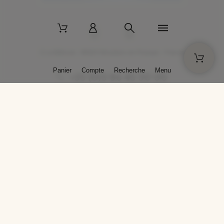
2 La Bâtisse - 89520 Moutiers-en-Puisaye - France
Panier
Compte
Recherche
Menu
+33 (0)3 86 45 50 00
* Livraison gratuite pour les commandes passées sur solargil.com dès
129,00 € TTC d'achat, pour un poids global, emballage inclus, de 30 kg
maximum en France métropolitaine.
Crédits photos : Photos publiées avec l’aimable autorisation des
artistes. Toute reproduction ou diffusion sans leur autorisation est
interdite.
Conception
AP Design
Copyright © 2025 SOLARGIL - Tous droits réservés