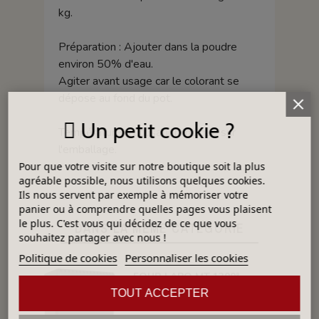
kg.
Préparation : Ajouter dans la poudre
environ 50% d'eau.
Agiter avant usage car le colorant se
dépose au fond du pot.
Un petit cookie ?
Température d'utilisation indiqué sur
l'emballage.
Pour que votre visite sur notre boutique soit la plus
agréable possible, nous utilisons quelques cookies.
Ils nous servent par exemple à mémoriser votre
panier ou à comprendre quelles pages vous plaisent
le plus. C'est vous qui décidez de ce que vous
DANS LA MÊME CATÉGORIE
souhaitez partager avec nous !
Politique de cookies
Personnaliser les cookies
FOUR LABO MT 1300°C 60 LITRES
TOUT ACCEPTER
8 616,00 €