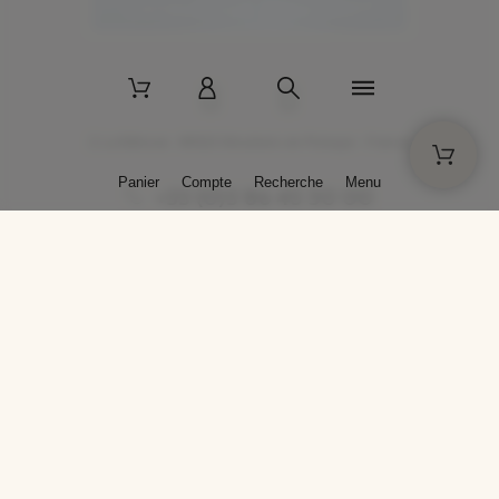
2 La Bâtisse - 89520 Moutiers-en-Puisaye - France
Panier
Compte
Recherche
Menu
+33 (0)3 86 45 50 00
* Livraison gratuite pour les commandes passées sur solargil.com dès
129,00 € TTC d'achat, pour un poids global, emballage inclus, de 30 kg
maximum en France métropolitaine.
Crédits photos : Photos publiées avec l’aimable autorisation des
artistes. Toute reproduction ou diffusion sans leur autorisation est
interdite.
Conception
AP Design
Copyright © 2025 SOLARGIL - Tous droits réservés