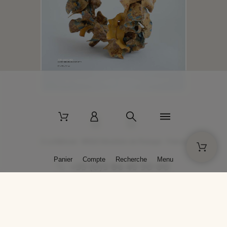
2 La Bâtisse - 89520 Moutiers-en-Puisaye - France
Panier
Compte
Recherche
Menu
+33 (0)3 86 45 50 00
* Livraison gratuite pour les commandes passées sur solargil.com dès
129,00 € TTC d'achat, pour un poids global, emballage inclus, de 30 kg
maximum en France métropolitaine.