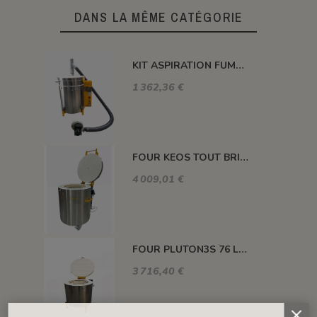
DANS LA MÊME CATÉGORIE
KIT ASPIRATION FUMEE ET ODEUR POUR FOUR PLUTON
1 362,36 €
FOUR KEOS TOUT BRIQUES 91 L 1320°C
4 009,01 €
FOUR PLUTON3S 76 L 1300°C
3 716,40 €