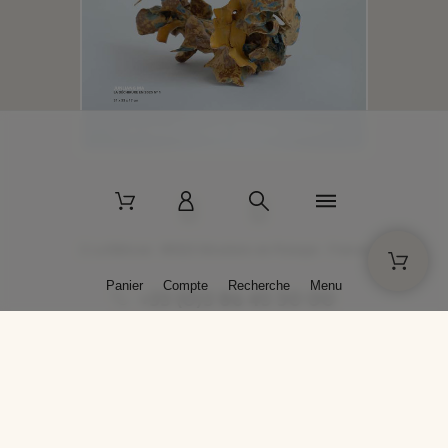
2 La Bâtisse - 89520 Moutiers-en-Puisaye - France
Panier
Compte
Recherche
Menu
+33 (0)3 86 45 50 00
* Livraison gratuite pour les commandes passées sur solargil.com dès
129,00 € TTC d'achat, pour un poids global, emballage inclus, de 30 kg
maximum en France métropolitaine.
Crédits photos : Photos publiées avec l’aimable autorisation des