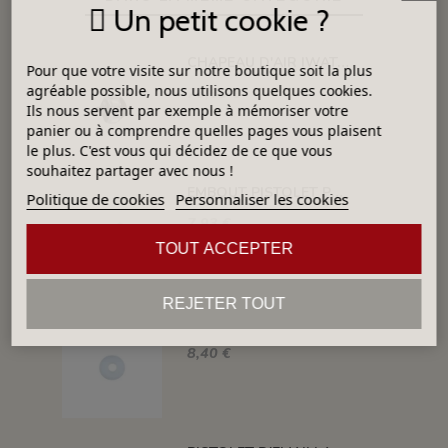
Un petit cookie ?
CHAPEAU D'AIR IWATA POUR BUSE 1,5 MM
Pour que votre visite sur notre boutique soit la plus
agréable possible, nous utilisons quelques cookies.
76,68 €
Ils nous servent par exemple à mémoriser votre
panier ou à comprendre quelles pages vous plaisent
le plus. C'est vous qui décidez de ce que vous
souhaitez partager avec nous !
EMBOUT PISTOLET POUR RACCORD TUYAU - EMBHS25
Politique de cookies
Personnaliser les cookies
7,93 €
TOUT ACCEPTER
REJETER TOUT
JOINT AIGUILLE IWATA
8,40 €