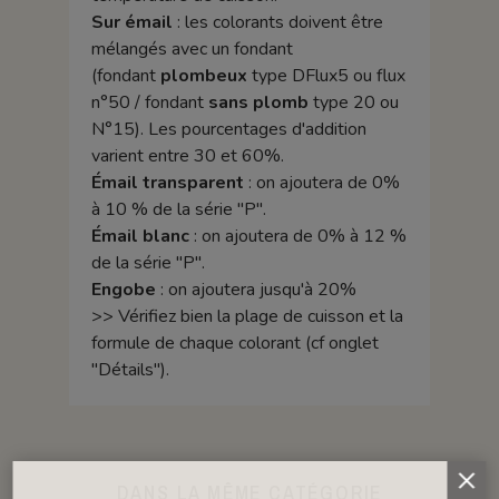
Sur émail
: les colorants doivent être
mélangés avec un fondant
(fondant
plombeux
type DFlux5 ou flux
n°50 / fondant
sans plomb
type 20 ou
N°15). Les pourcentages d'addition
varient entre 30 et 60%.
Émail transparent
: on ajoutera de 0%
à 10 % de la série "P".
Émail blanc
: on ajoutera de 0% à 12 %
de la série "P".
Engobe
: on ajoutera jusqu'à 20%
>> Vérifiez bien la plage de cuisson et la
formule de chaque colorant (cf onglet
"Détails").
DANS LA MÊME CATÉGORIE