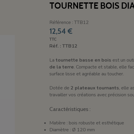
TOURNETTE BOIS DIA
Référence : TTB12
12,54 €
TTC
Réf. : TTB12
La
tournette basse en bois
est un outi
de la terre
. Compacte et stable, elle fac
surface lisse et agréable au toucher.
Dotée de
2 plateaux tournants
, elle 
travailler vos créations avec précision so
Caractéristiques :
Matière : bois robuste et esthétique
Diamètre : Ø 120 mm