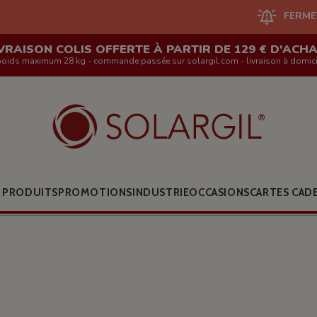
FERMETURE DU SITE 
VRAISON COLIS OFFERTE À PARTIR DE 129 € D'ACH
poids maximum 28 kg - commande passée sur solargil.com - livraison à domici
 PRODUITS
PROMOTIONS
INDUSTRIE
OCCASIONS
CARTES CAD