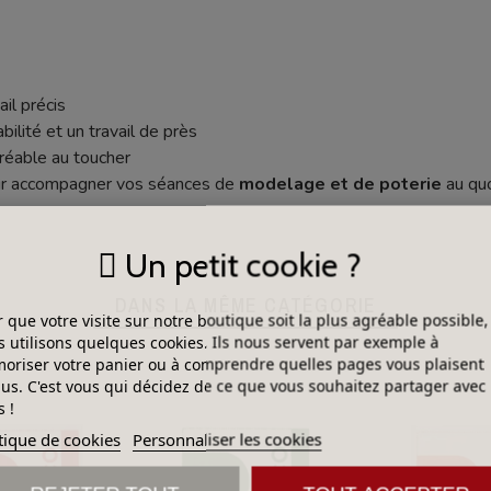
il précis
ilité et un travail de près
gréable au toucher
pour accompagner vos séances de
modelage et de poterie
au quo
Un petit cookie ?
DANS LA MÊME CATÉGORIE
 que votre visite sur notre boutique soit la plus agréable possible,
 utilisons quelques cookies. Ils nous servent par exemple à
riser votre panier ou à comprendre quelles pages vous plaisent
lus. C'est vous qui décidez de ce que vous souhaitez partager avec
 !
tique de cookies
Personnaliser les cookies