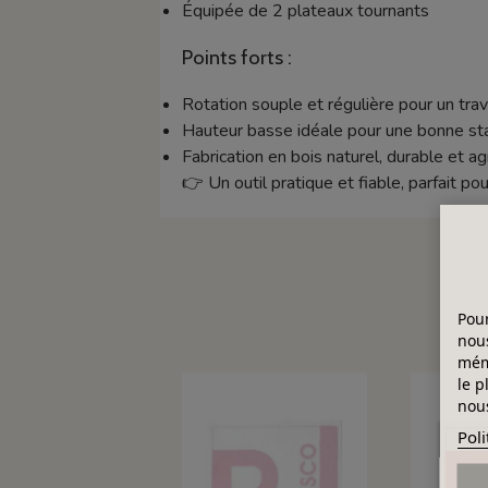
Équipée de 2 plateaux tournants
Points forts :
Rotation souple et régulière pour un trava
Hauteur basse idéale pour une bonne stab
Fabrication en bois naturel, durable et a
👉 Un outil pratique et fiable, parfait 
Pour
nous
mémo
le p
nous
Poli