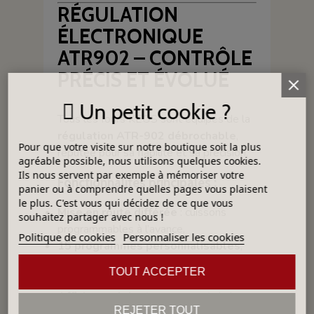
RÉGULATION
ÉLECTRONIQUE
ATR902 – CONTRÔLE
PRÉCIS ET ÉVOLUÉ
Un petit cookie ?
Tous les fours KEOS sont équipés de la
régulation ATR-902 débrochable
,
Pour que votre visite sur notre boutique soit la plus
réputée pour sa fiabilité et sa précision.
agréable possible, nous utilisons quelques cookies.
Ils nous servent par exemple à mémoriser votre
Fonctionnalités principales :
panier ou à comprendre quelles pages vous plaisent
le plus. C'est vous qui décidez de ce que vous
Mise en route différée
: cuissons
souhaitez partager avec nous !
programmables à l’avance,
Politique de cookies
Personnaliser les cookies
15 programmes personnalisables
,
jusqu’à 20 segments chacun
TOUT ACCEPTER
(montées, paliers, descentes),
Affichage clair et permanent
de la
REJETER TOUT
température et de l’étape en cours,