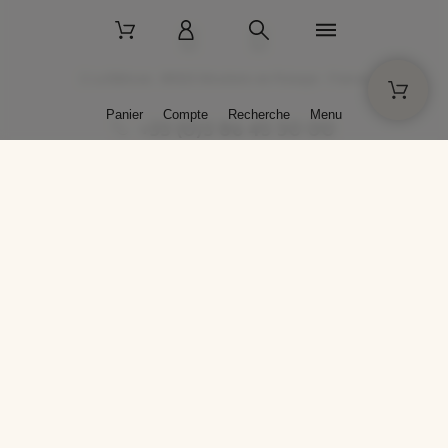
2 La Bâtisse - 89520 Moutiers-en-Puisaye - France
Panier
Compte
Recherche
Menu
+33 (0)3 86 45 50 00
* Livraison gratuite pour les commandes passées sur solargil.com dès
129,00 € TTC d'achat, pour un poids global, emballage inclus, de 30 kg
maximum en France métropolitaine.
Crédits photos : Photos publiées avec l’aimable autorisation des
artistes. Toute reproduction ou diffusion sans leur autorisation est
interdite.
Conception
AP Design
Copyright © 2025 SOLARGIL - Tous droits réservés