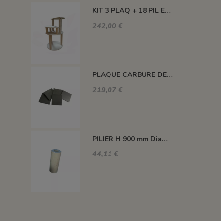
KIT 3 PLAQ + 18 PIL ENCAS +3 PIL H100 MM +3 PIL H300 MM - KEOS 160L
242,00 €
PLAQUE CARBURE DE SILICIUM 1400°C MAXI 420*420*22 MM
219,07 €
PILIER H 900 mm Diam.80 mm 1350°C
44,11 €