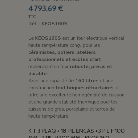
4 793,69 €
TTC
Réf. : KEOS160S
Le
KEOS160S
est un four électrique vertical
haute température conçu pour les
céramistes, potiers, ateliers
professionnels et écoles d’art
recherchant un four
robuste, précis et
durable
.
Avec une capacité de
160 litres
et une
construction
tout briques réfractaires
, il
offre une excellente homogénéité de cuisson
et une grande stabilité thermique pour les
cuissons de grès, porcelaine et terres de
haute température.
KIT 3 PLAQ + 18 PIL ENCAS +3 PIL H100
MM +3 PIL H300 MM - KEOS 160L