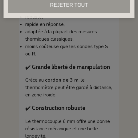
REJETER TOUT
La sonde type K est :
robuste,
rapide en réponse,
adaptée à la plupart des mesures
thermiques classiques,
moins coûteuse que les sondes type S
ou R.
✔️
Grande liberté de manipulation
Grâce au
cordon de 3 m
, le
thermomètre peut être gardé à distance,
en zone froide.
✔️
Construction robuste
Le thermocouple 6 mm offre une bonne
résistance mécanique et une belle
longévité.