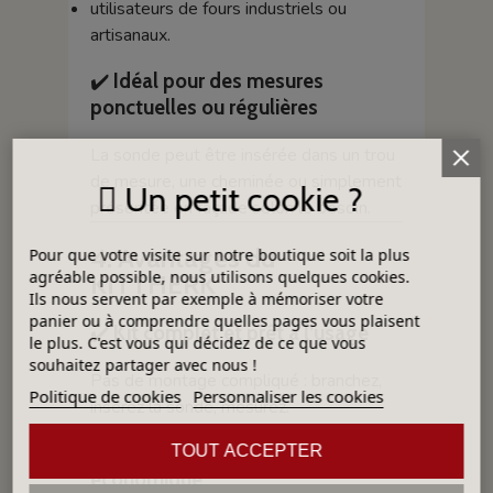
utilisateurs de fours industriels ou
artisanaux.
✔️
Idéal pour des mesures
ponctuelles ou régulières
La sonde peut être insérée dans un trou
de mesure, une cheminée ou simplement
Un petit cookie ?
présentée en façade selon le besoin.
4. Avantages du
Pour que votre visite sur notre boutique soit la plus
agréable possible, nous utilisons quelques cookies.
KITTHERK
Ils nous servent par exemple à mémoriser votre
panier ou à comprendre quelles pages vous plaisent
✔️
Kit complet et prêt à l’usage
le plus. C'est vous qui décidez de ce que vous
souhaitez partager avec nous !
Pas de montage compliqué : branchez,
Politique de cookies
Personnaliser les cookies
insérez la sonde, mesurez.
✔️
Sonde type K : polyvalente et
TOUT ACCEPTER
économique