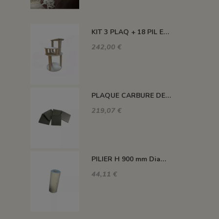
KIT 3 PLAQ + 18 PIL ENCAS +3 PIL H100 MM +3 PIL H300 MM - KEOS 160L
242,00 €
PLAQUE CARBURE DE SILICIUM 1400°C MAXI 420*420*22 MM
219,07 €
PILIER H 900 mm Diam.80 mm 1350°C
44,11 €