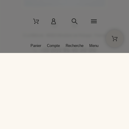
2 La Bâtisse - 89520 Moutiers-en-Puisaye - France
Panier
Compte
Recherche
Menu
+33 (0)3 86 45 50 00
* Livraison gratuite pour les commandes passées sur solargil.com dès
129,00 € TTC d'achat, pour un poids global, emballage inclus, de 30 kg
maximum en France métropolitaine.
Crédits photos : Photos publiées avec l’aimable autorisation des
artistes. Toute reproduction ou diffusion sans leur autorisation est
interdite.
Conception
AP Design
Copyright © 2025 SOLARGIL - Tous droits réservés