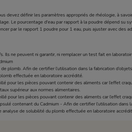
ous devez définir les paramètres appropriés de rhéologie, à savoir
age. Le pourcentage d'eau par rapport à la poudre dépend su sy
r par le rapport 1 poudre pour 1 eau, puis ajuster avec des addi
s. Ils ne peuvent ni garantir, ni remplacer un test fait en laboratoir
cadmium
de plomb. Afin de certifier l’utilisation dans la fabrication d’objets
plomb effectuée en laboratoire accrédité.
seillé pour les pièces pouvant contenir des aliments car l’effet c
aux supérieur aux normes alimentaires.
illé pour les pièces pouvant contenir des aliments car l’effet cr
lé contenant du Cadmium - Afin de certifier l’utilisation dans la f
e analyse de solubilité du plomb effectuée en laboratoire accrédit