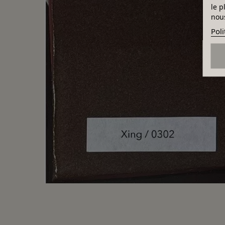
le p
nous
Poli