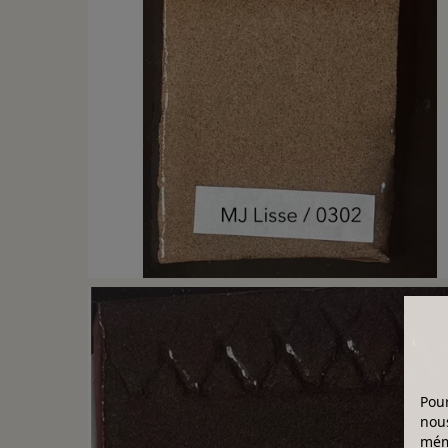
Pour
nous
mémo