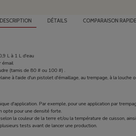
DESCRIPTION
DÉTAILS
COMPARAISON RAPID
0,9 L à 1 L d'eau
r émail
udre (tamis de 80 # ou 100 #) .
laine à l'aide d'un pistolet d'émaillage, au trempage, à la louche 
ique d'application. Par exemple, pour une application par trempag
n opte pour une densité forte.
nt selon la couleur de la terre et/ou la température de cuisson, ain
plusieurs tests avant de lancer une production.