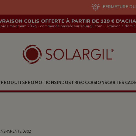
FERMETURE DU SITE EN LIGNE ET 
VRAISON COLIS OFFERTE À PARTIR DE 129 € D'ACH
poids maximum 28 kg - commande passée sur solargil.com - livraison à domici
 PRODUITS
PROMOTIONS
INDUSTRIE
OCCASIONS
CARTES CAD
ANSPARENTE 0302