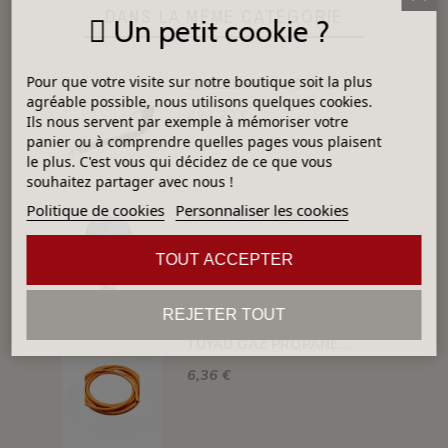
DANS LA MÊME CATÉGORIE
Un petit cookie ?
Pour que votre visite sur notre boutique soit la plus
BRULEUR R441/90 COUDE PUISSANCE 116 KW
agréable possible, nous utilisons quelques cookies.
499,20 €
Ils nous servent par exemple à mémoriser votre
panier ou à comprendre quelles pages vous plaisent
le plus. C'est vous qui décidez de ce que vous
souhaitez partager avec nous !
Politique de cookies
Personnaliser les cookies
INVERSEUR GAZ AUTOMATIQUE 12kg/h 1.5 BAR M-M 20X150
396,00 €
TOUT ACCEPTER
REJETER TOUT
TUYAU GAZ PROPANE 20 BARS MAXI. DIAM. 8MM LE ML
6,36 €