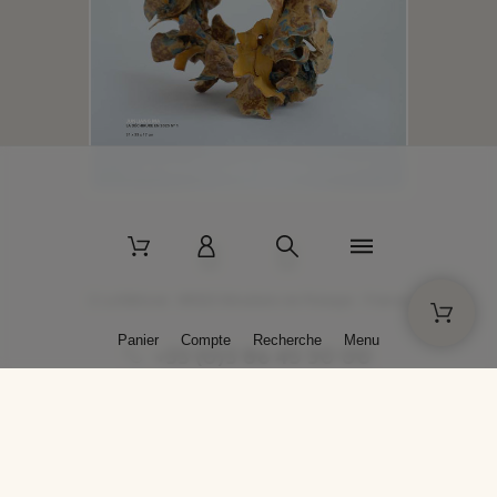
2 La Bâtisse - 89520 Moutiers-en-Puisaye - France
Panier
Compte
Recherche
Menu
+33 (0)3 86 45 50 00
* Livraison gratuite pour les commandes passées sur solargil.com dès
129,00 € TTC d'achat, pour un poids global, emballage inclus, de 30 kg
maximum en France métropolitaine.