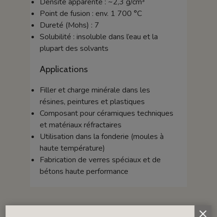
Densité apparente : ~2,3 g/cm³
Point de fusion : env. 1 700 °C
Dureté (Mohs) : 7
Solubilité : insoluble dans l’eau et la
plupart des solvants
Applications
Filler et charge minérale dans les
résines, peintures et plastiques
Composant pour céramiques techniques
et matériaux réfractaires
Utilisation dans la fonderie (moules à
haute température)
Fabrication de verres spéciaux et de
bétons haute performance