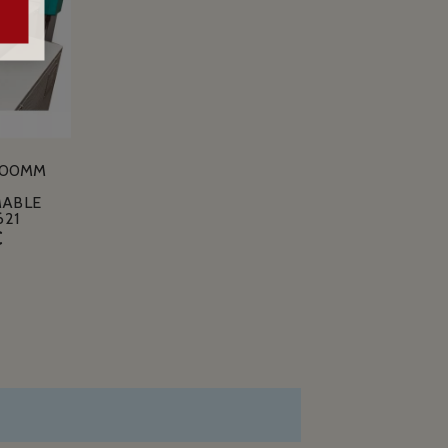
100MM
ABLE
621
€