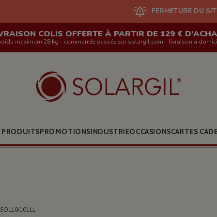
FERMETURE DU SITE EN LIGNE ET 
VRAISON COLIS OFFERTE À PARTIR DE 129 € D'ACH
poids maximum 28 kg - commande passée sur solargil.com - livraison à domici
 PRODUITS
PROMOTIONS
INDUSTRIE
OCCASIONS
CARTES CAD
 SOL10/101LL