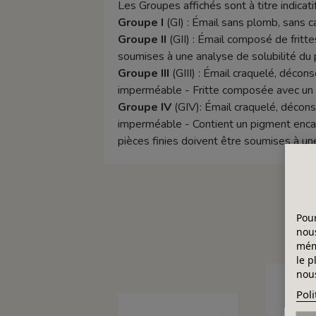
Les Groupes affichés sont à titre indicatif
Groupe I
(GI) : Émail sans plomb, sans 
Groupe II
(GII) : Émail composé de frittes
soumises à une analyse de solubilité du 
Groupe III
(GIII) : Émail craquelé, décon
imperméable - Fritte composée avec un t
Groupe IV
(GIV): Émail craquelé, décons
imperméable - Contient un pigment encapsu
pièces finies doivent être soumises à un
Pour
nous
mémo
le p
nous
Poli