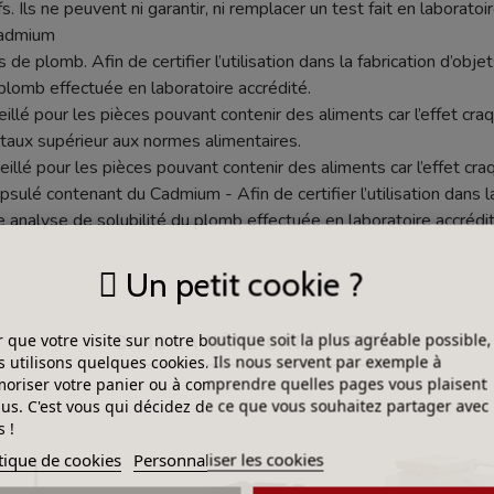
s. Ils ne peuvent ni garantir, ni remplacer un test fait en laboratoir
cadmium
 de plomb. Afin de certifier l’utilisation dans la fabrication d’objet
plomb effectuée en laboratoire accrédité.
seillé pour les pièces pouvant contenir des aliments car l’effet c
aux supérieur aux normes alimentaires.
eillé pour les pièces pouvant contenir des aliments car l’effet c
lé contenant du Cadmium - Afin de certifier l’utilisation dans la f
e analyse de solubilité du plomb effectuée en laboratoire accrédit
Un petit cookie ?
DANS LA MÊME CATÉGORIE
 que votre visite sur notre boutique soit la plus agréable possible,
 utilisons quelques cookies. Ils nous servent par exemple à
riser votre panier ou à comprendre quelles pages vous plaisent
lus. C'est vous qui décidez de ce que vous souhaitez partager avec
 !
tique de cookies
Personnaliser les cookies