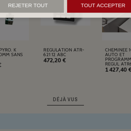
REJETER TOUT
TOUT ACCEPTER
PYRO. K
REGULATION ATR-
CHEMINEE 
10MM SANS
621 12 ABC
AUTO ET
PROGRAMM
472,20 €
REGUL ATR
€
1 427,40 
DÉJÀ VUS