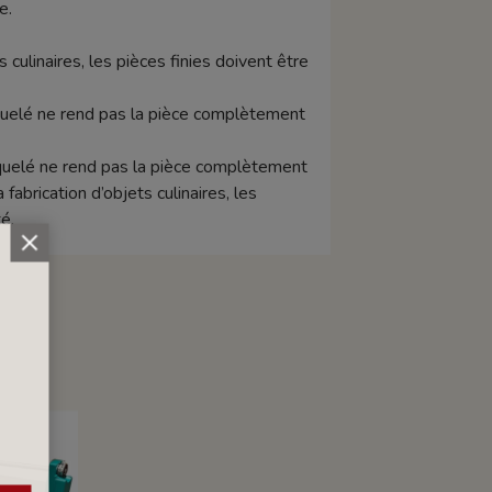
e.
s culinaires, les pièces finies doivent être
raquelé ne rend pas la pièce complètement
raquelé ne rend pas la pièce complètement
abrication d’objets culinaires, les
é.