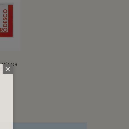
E DÉCOR
B
101