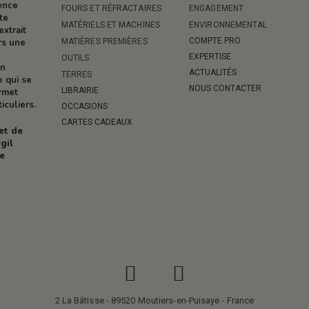
rence
FOURS ET RÉFRACTAIRES
ENGAGEMENT
te
MATÉRIELS ET MACHINES
ENVIRONNEMENTAL
extrait
COMPTE PRO
MATIÈRES PREMIÈRES
rs une
EXPERTISE
OUTILS
on
ACTUALITÉS
TERRES
e qui se
NOUS CONTACTER
LIBRAIRIE
ermet
iculiers.
OCCASIONS
CARTES CADEAUX
 et de
gil
re
2 La Bâtisse - 89520 Moutiers-en-Puisaye - France