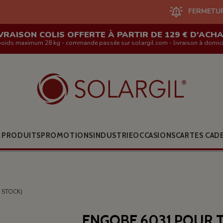
FERMETURE DU SITE 
VRAISON COLIS OFFERTE À PARTIR DE 129 € D'ACH
poids maximum 28 kg - commande passée sur solargil.com - livraison à domici
 PRODUITS
PROMOTIONS
INDUSTRIE
OCCASIONS
CARTES CAD
 STOCK)
ENGOBE 6031 POUR 