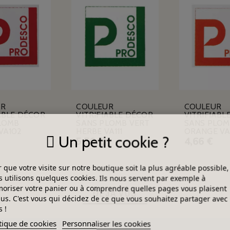
UR
COULEUR
COULEUR
ABLE DÉCOR
VITRIFIABLE DÉCOR
VITRIFIABL
LOMB
SANS PLOMB VERT
SANS PLOM
VA102
HERBE VA111
ORANGE VA
Un petit cookie ?
5,50 €
4,66 €
 que votre visite sur notre boutique soit la plus agréable possible,
 utilisons quelques cookies. Ils nous servent par exemple à
riser votre panier ou à comprendre quelles pages vous plaisent
DÉJÀ VUS
lus. C'est vous qui décidez de ce que vous souhaitez partager avec
 !
tique de cookies
Personnaliser les cookies