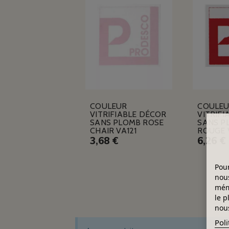
COULEUR
COULE
VITRIFIABLE DÉCOR
VITRIFI
SANS PLOMB ROSE
SANS P
CHAIR VA121
ROUGE 
3,68 €
6,26 €
Pour
nous
mémo
le p
nous
Poli