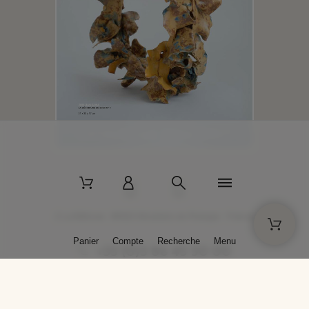
2 La Bâtisse - 89520 Moutiers-en-Puisaye - France
Panier
Compte
Recherche
Menu
+33 (0)3 86 45 50 00
* Livraison gratuite pour les commandes passées sur solargil.com dès