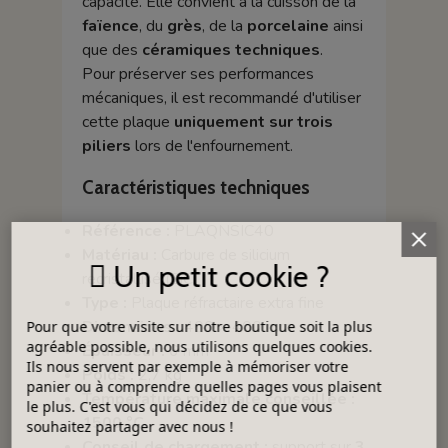
capacité. Elle convient à la cuisson de la
faïence
, du
grès
, de la
porcelaine
ainsi
que des
céramiques techniques
.
Pour préserver ses performances
mécaniques, il est recommandé d'utiliser
cette plaque
uniquement sur trois
piliers
lors de l'enfournement.
Caractéristiques techniques
Référence :
PLAQNSIC40
Matériau :
Carbure de silicium
Un petit cookie ?
recristallisé (SiC)
Type :
Plaque réfractaire extra fine
Dimensions :
400 × 400 mm
Pour que votre visite sur notre boutique soit la plus
agréable possible, nous utilisons quelques cookies.
Épaisseur :
6 mm
Ils nous servent par exemple à mémoriser votre
Poids :
2,7 kg
panier ou à comprendre quelles pages vous plaisent
Température maximale conseillée :
le plus. C'est vous qui décidez de ce que vous
1500 °C
souhaitez partager avec nous !
Conseil de chargement :
support sur
3