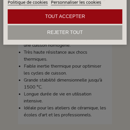
Politique de cookies
Personnaliser les cookies
piliers uniquement
TOUT ACCEPTER
Les avantages de la PLAQNSIC40
Plaque légère, rigide et très résistante.
REJETER TOUT
Excellente conductivité thermique pour
une cuisson homogène.
Très haute résistance aux chocs
thermiques.
Faible inertie thermique pour optimiser
les cycles de cuisson.
Grande stabilité dimensionnelle jusqu'à
1500 °C.
Longue durée de vie en utilisation
intensive.
Idéale pour les ateliers de céramique, les
écoles d'art et les professionnels.