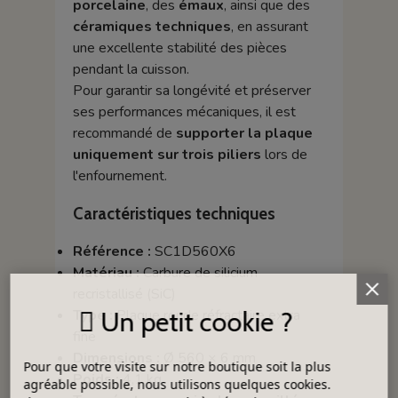
porcelaine
, des
émaux
, ainsi que des
céramiques techniques
, en assurant
une excellente stabilité des pièces
pendant la cuisson.
Pour garantir sa longévité et préserver
ses performances mécaniques, il est
recommandé de
supporter la plaque
uniquement sur trois piliers
lors de
l'enfournement.
Caractéristiques techniques
Référence :
SC1D560X6
Matériau :
Carbure de silicium
recristallisé (SiC)
Type :
Plaque ronde réfractaire extra
Un petit cookie ?
fine
Dimensions :
Ø 560 × 6 mm
Pour que votre visite sur notre boutique soit la plus
Poids :
4,1 kg
agréable possible, nous utilisons quelques cookies.