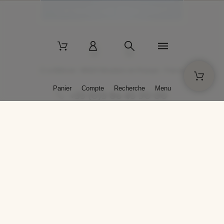
2 La Bâtisse - 89520 Moutiers-en-Puisaye - France
Panier
Compte
Recherche
Menu
+33 (0)3 86 45 50 00
* Livraison gratuite pour les commandes passées sur solargil.com dès
129,00 € TTC d'achat, pour un poids global, emballage inclus, de 30 kg
maximum en France métropolitaine.
Crédits photos : Photos publiées avec l’aimable autorisation des
artistes. Toute reproduction ou diffusion sans leur autorisation est
interdite.
Conception
AP Design
Copyright © 2025 SOLARGIL - Tous droits réservés