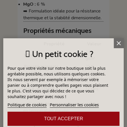
MgO :
6 %
➡️ Formulation idéale pour la résistance
thermique et la stabilité dimensionnelle.
Propriétés mécaniques
Propriété
Valeur
Un petit cookie ?
2,00
Masse volumique apparente
g/cm³
Porosité apparente
25 %
Pour que votre visite sur notre boutique soit la plus
agréable possible, nous utilisons quelques cookies.
M.O.R. (Module de rupture) @
18 MPa
Ils nous servent par exemple à mémoriser votre
20°C
panier ou à comprendre quelles pages vous plaisent
M.O.R. @ 1250°C
17 MPa
le plus. C'est vous qui décidez de ce que vous
souhaitez partager avec nous !
➡️ Excellente tenue mécanique, même
Politique de cookies
Personnaliser les cookies
en température élevée.
TOUT ACCEPTER
Propriétés thermiques