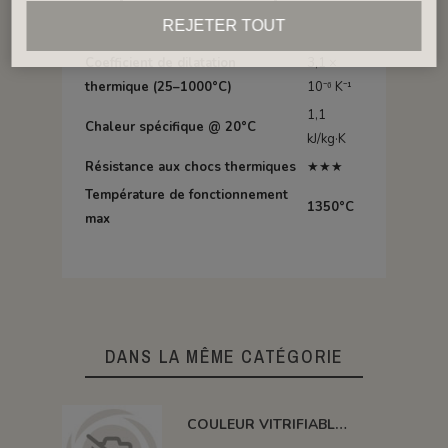
REJETER TOUT
Propriété
Valeur
Coefficient de dilatation
3,1 ×
thermique (25–1000°C)
10⁻⁶ K⁻¹
1,1
Chaleur spécifique @ 20°C
kJ/kg·K
Résistance aux chocs thermiques
★★★
Température de fonctionnement
1350°C
max
DANS LA MÊME CATÉGORIE
COULEUR VITRIFIABLE DÉCOR SANS PLOMB JAUNE VA105