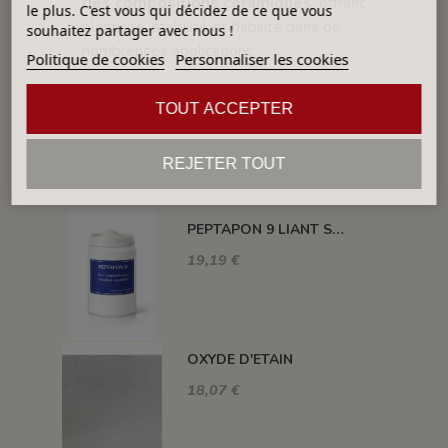
des compositions céramiques
, offrant
le plus. C'est vous qui décidez de ce que vous
plasticité, stabilité et fiabilité dans de
souhaitez partager avec nous !
nombreuses applications.
Politique de cookies
Personnaliser les cookies
TOUT ACCEPTER
DANS LA MÊME CATÉGORIE
REJETER TOUT
PEPTAPON 9 LIANT SUSPENSIF ÉMAIL PISTOLET PEP9
19,19 €
OXYDE D'ETAIN
18,07 €