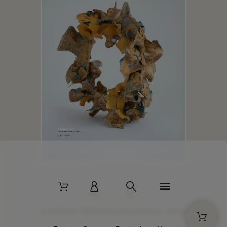
2 La Bâtisse - 89520 Moutiers-en-Puisaye - France