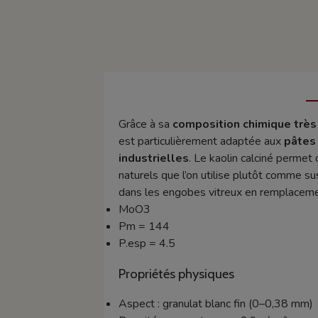
Grâce à sa
composition chimique très
est particulièrement adaptée aux
pâtes 
industrielles
. Le kaolin calciné permet
naturels que l’on utilise plutôt comme s
dans les engobes vitreux en remplacement 
MoO3
Pm = 144
P.esp = 4.5
Propriétés physiques
Aspect : granulat blanc fin (0–0,38 mm)