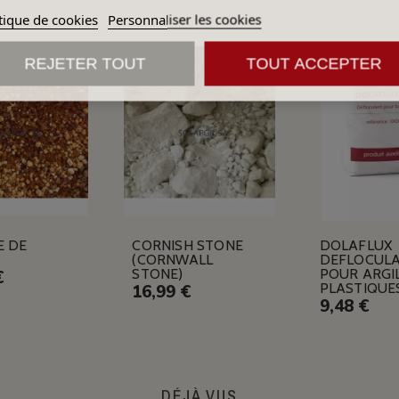
tique de cookies
Personnaliser les cookies
REJETER TOUT
TOUT ACCEPTER
E DE
CORNISH STONE
DOLAFLUX
(CORNWALL
DEFLOCUL
STONE)
POUR ARGI
€
PLASTIQUE
16,99 €
9,48 €
DÉJÀ VUS