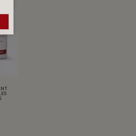
ANT
LES
S