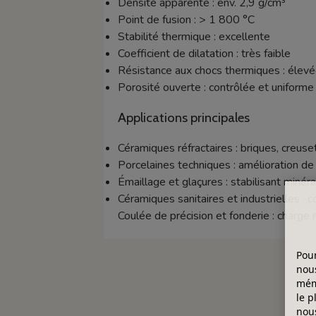
Densité apparente : env. 2,9 g/cm³
Point de fusion : > 1 800 °C
Stabilité thermique : excellente
Coefficient de dilatation : très faible
Résistance aux chocs thermiques : élev
Porosité ouverte : contrôlée et uniforme
Applications principales
Céramiques réfractaires : briques, creuse
Porcelaines techniques : amélioration de
Émaillage et glaçures : stabilisant minér
Céramiques sanitaires et industrielles : 
Coulée de précision et fonderie : charge
Pour
nous
mémo
le p
nous