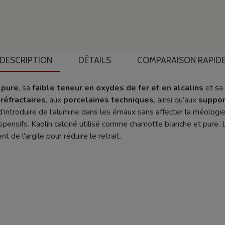
DESCRIPTION
DÉTAILS
COMPARAISON RAPID
 pure
, sa
faible teneur en oxydes de fer et en alcalins
et sa
réfractaires
, aux
porcelaines techniques
, ainsi qu’aux
suppor
 d’introduire de l’alumine dans les émaux sans affecter la rhéolog
uspensifs. Kaolin calciné utilisé comme chamotte blanche et pure.
de l'argile pour réduire le retrait.