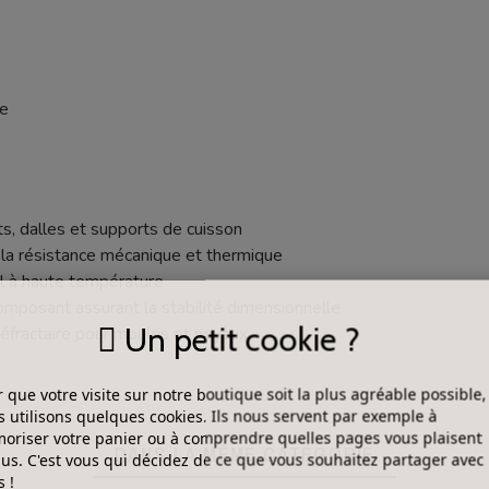
ée
ts, dalles et supports de cuisson
 la résistance mécanique et thermique
al à haute température
composant assurant la stabilité dimensionnelle
Un petit cookie ?
 réfractaire pour moules et noyaux
 que votre visite sur notre boutique soit la plus agréable possible,
 utilisons quelques cookies. Ils nous servent par exemple à
riser votre panier ou à comprendre quelles pages vous plaisent
DANS LA MÊME CATÉGORIE
lus. C'est vous qui décidez de ce que vous souhaitez partager avec
 !