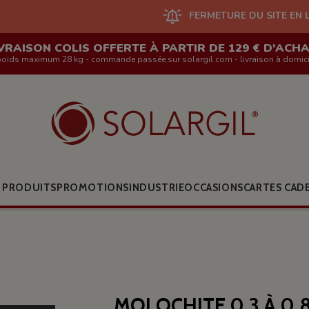
FERMETURE DU SITE EN LIGNE ET DES B
VRAISON COLIS OFFERTE À PARTIR DE 129 € D'ACH
poids maximum 28 kg - commande passée sur solargil.com - livraison à domici
 PRODUITS
PROMOTIONS
INDUSTRIE
OCCASIONS
CARTES CAD
MOLOCHITE 0,3 À 0,