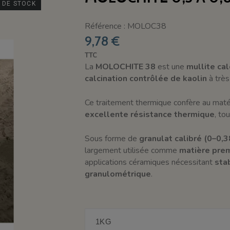
 DE STOCK
Référence : MOLOC38
9,78 €
TTC
La
MOLOCHITE 38
est une
mullite ca
calcination contrôlée de kaolin
à très
Ce traitement thermique confère au mat
excellente résistance thermique
, to
Sous forme de
granulat calibré (0–0,
largement utilisée comme
matière prem
applications céramiques nécessitant
stab
granulométrique
.