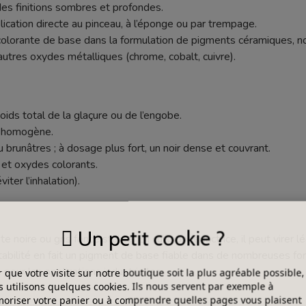
es finitions sombres et profondes.
lication directe au pinceau, à l’éponge ou par trempage.
colorante de base dans la formulation de pigments céramiques, n
’autres oxydes métalliques (chrome, cobalt, cuivre).
ids total de la glaçure ou de l’engobe.
e homogène.
u brunâtres ; à dosage plus fort, un noir dense et couvrant.
 et oxydes colorants.
ter l’inhalation).
Un petit cookie ?
te noire ou gris foncé stable. En cuisson réductrice, il peut virer
tabilité en fait un pigment de base fiable dans de nombreuses fo
pour les applications industrielles.
 que votre visite sur notre boutique soit la plus agréable possible,
 utilisons quelques cookies. Ils nous servent par exemple à
riser votre panier ou à comprendre quelles pages vous plaisent