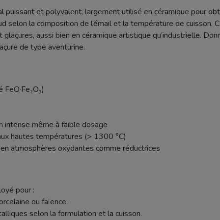
l puissant et polyvalent, largement utilisé en céramique pour obt
aud selon la composition de l’émail et la température de cuisson.
 glaçures, aussi bien en céramique artistique qu’industrielle. Do
açure de type aventurine.
té FeO·Fe₂O₃)
ion intense même à faible dosage
e aux hautes températures (> 1300 °C)
le en atmosphères oxydantes comme réductrices
oyé pour :
orcelaine ou faïence.
lliques selon la formulation et la cuisson.