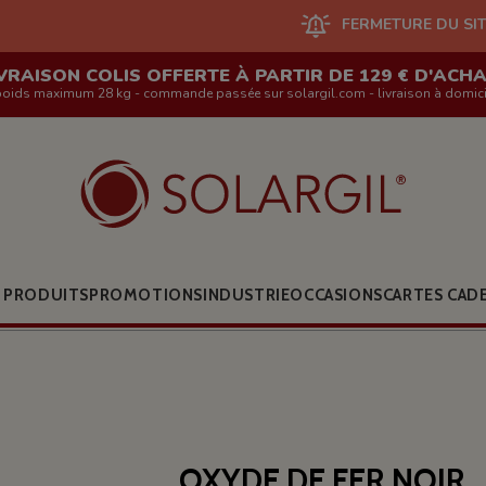
FERMETURE DU SITE EN LIGNE ET 
VRAISON COLIS OFFERTE À PARTIR DE 129 € D'ACH
poids maximum 28 kg - commande passée sur solargil.com - livraison à domici
 PRODUITS
PROMOTIONS
INDUSTRIE
OCCASIONS
CARTES CAD
OXYDE DE FER NOIR