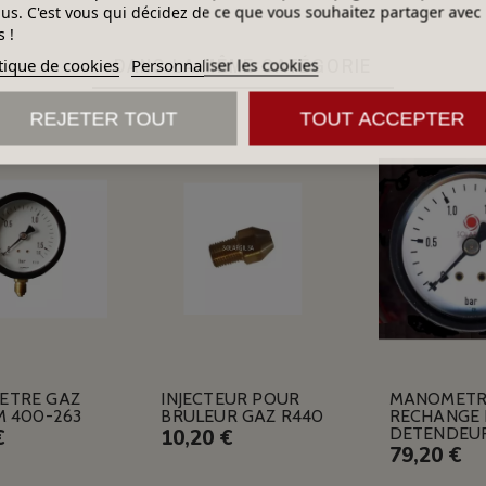
lus. C'est vous qui décidez de ce que vous souhaitez partager avec
 !
DANS LA MÊME CATÉGORIE
tique de cookies
Personnaliser les cookies
REJETER TOUT
TOUT ACCEPTER
ETRE GAZ
INJECTEUR POUR
MANOMETR
M 400-263
BRULEUR GAZ R440
RECHANGE
DETENDEU
€
10,20 €
79,20 €