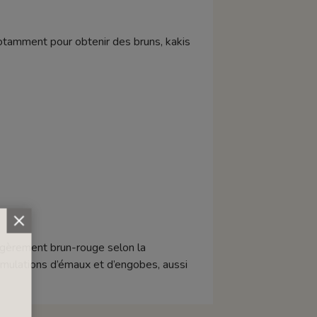
otamment pour obtenir des bruns, kakis
 légèrement brun-rouge selon la
rmulations d’émaux et d’engobes, aussi