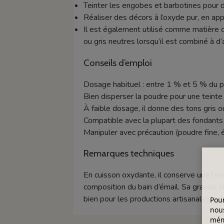
Teinter les engobes et barbotines pour d
Réaliser des décors à l’oxyde pur, en app
Il est également utilisé comme matière 
ou gris neutres lorsqu’il est combiné à d
Conseils d’emploi
Dosage habituel : entre 1 % et 5 % du po
Bien disperser la poudre pour une teint
À faible dosage, il donne des tons gris o
Compatible avec la plupart des fondants
Manipuler avec précaution (poudre fine, évi
Remarques techniques
En cuisson oxydante, il conserve une tein
composition du bain d’émail. Sa grande s
bien pour les productions artisanales que 
Pour
nous
mémo