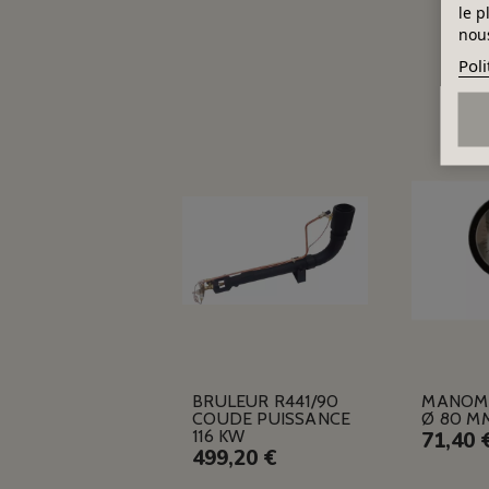
le p
nous
Poli
BRULEUR R441/90
MANOM
COUDE PUISSANCE
Ø 80 M
116 KW
71,40 
499,20 €