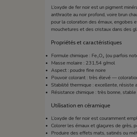
L’oxyde de fer noir est un pigment minéra
anthracite au noir profond, voire brun ch
pour la coloration des émaux, engobes et
mouchetures et des cristaux dans des gl
Propriétés et caractéristiques
Formule chimique : Fe₃O₄ (ou parfois no
Masse molaire : 231,54 g/mol
Aspect : poudre fine noire
Pouvoir colorant : très élevé — colorat
Stabilité thermique : excellente, résist
Résistance chimique : très bonne, stab
Utilisation en céramique
L’oxyde de fer noir est couramment empl
Colorer les émaux et glaçures de grès, p
Produire des effets mats, satinés ou méta