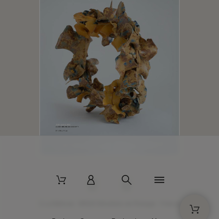
2 La Bâtisse - 89520 Moutiers-en-Puisaye - France