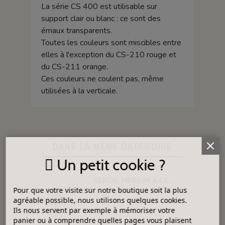
La série CS 400 est utilisable sur
support clair ou blanc : ce sont des
émaux transparents.
Toutes les couleurs sont miscibles entre
elles à l'exception du CS-210 rouge et
du CS-211 orange.
Ces couleurs ne coulent pas, même
utilisées à la verticale.
DANS LA MÊME CATÉGORIE
Un petit cookie ?
SEROIL MEDIUM A L'EAU POUR 3EME FEU
Pour que votre visite sur notre boutique soit la plus
1,85 €
agréable possible, nous utilisons quelques cookies.
Ils nous servent par exemple à mémoriser votre
panier ou à comprendre quelles pages vous plaisent