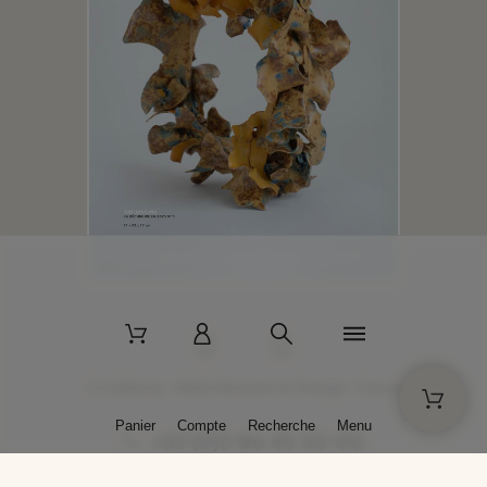
2 La Bâtisse - 89520 Moutiers-en-Puisaye - France
Panier
Compte
Recherche
Menu
+33 (0)3 86 45 50 00