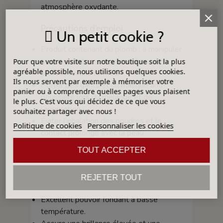
atmosphère oxydante.
Précautions d’emploi
Un petit cookie ?
Produit contenant du plomb : à manipuler
avec précaution, uniquement par des
Pour que votre visite sur notre boutique soit la plus
agréable possible, nous utilisons quelques cookies.
professionnels formés.
Ils nous servent par exemple à mémoriser votre
Porter des gants et un masque anti-
panier ou à comprendre quelles pages vous plaisent
poussière lors du mélange et de
le plus. C'est vous qui décidez de ce que vous
l’application.
souhaitez partager avec nous !
Éviter l’inhalation des poudres et le
Politique de cookies
Personnaliser les cookies
contact prolongé avec la peau.
Ne pas utiliser sur des pièces destinées
TOUT ACCEPTER
à un contact alimentaire direct.
Avantages
REJETER TOUT
Excellent pouvoir fondant à basse
température.