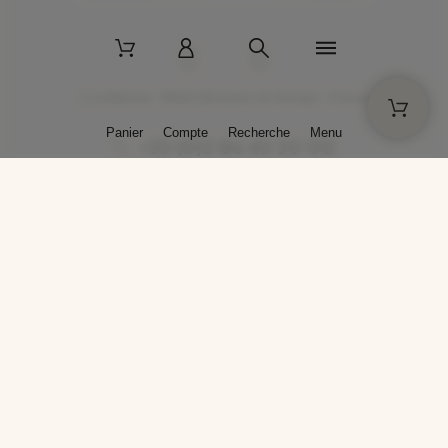
2 La Bâtisse - 89520 Moutiers-en-Puisaye - France
Panier
Compte
Recherche
Menu
+33 (0)3 86 45 50 00
* Livraison gratuite pour les commandes passées sur solargil.com dès
129,00 € TTC d'achat, pour un poids global, emballage inclus, de 30 kg
maximum en France métropolitaine.
Crédits photos : Photos publiées avec l’aimable autorisation des
artistes. Toute reproduction ou diffusion sans leur autorisation est
interdite.
Conception
AP Design
Copyright © 2025 SOLARGIL - Tous droits réservés