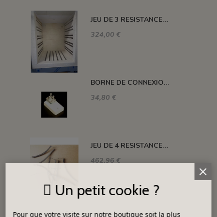
JEU DE 3 RESISTANCES 1300°C HELIOS 110 L
324,00 €
BORNE DE CONNEXION POUR FOUR H, ALFA, DELTA, HC ET SM
34,80 €
JEU DE 4 RESISTANCES FOUR 1320°C PLUTON-3S 76 L
462,96 €
Un petit cookie ?
Pour que votre visite sur notre boutique soit la plus