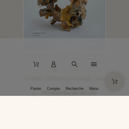
2 La Bâtisse - 89520 Moutiers-en-Puisaye - France
Panier
Compte
Recherche
Menu
+33 (0)3 86 45 50 00
* Livraison gratuite pour les commandes passées sur solargil.com dès
129,00 € TTC d'achat, pour un poids global, emballage inclus, de 30 kg
maximum en France métropolitaine.