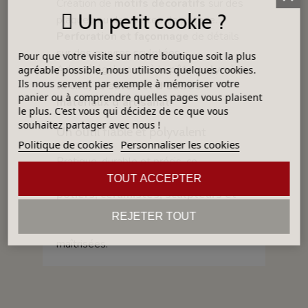
Création de
motifs décoratifs
sur des
Un petit cookie ?
plaques ou des pièces de poterie.
Perforation et façonnage
de détails
sur des œuvres sculptées.
Pour que votre visite sur notre boutique soit la plus
Adapté également à la
pâte polymère,
agréable possible, nous utilisons quelques cookies.
Ils nous servent par exemple à mémoriser votre
la cire, le savon et d’autres
panier ou à comprendre quelles pages vous plaisent
matériaux d’artisanat
.
le plus. C'est vous qui décidez de ce que vous
souhaitez partager avec nous !
Un outil fiable et polyvalent
Politique de cookies
Personnaliser les cookies
Pratique, durable et précis, ce
perforateur creux en cuivre est l’allié des
TOUT ACCEPTER
potiers, céramistes, sculpteurs et
artisans
souhaitant enrichir leurs
REJETER TOUT
créations avec des finitions nettes et
maîtrisées.