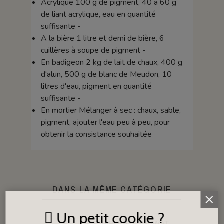
Acrylique 100 g de pigment, 40 à 60 g
de liant acrylique, eau en quantité
suffisante -
A la bière 1 litre et demi de bière, 6
cuillères à soupe de pigment -
En badigeon 2 kg de lait de chaux, 400 g
d'alun, 500 g de blanc de Meudon, 10
litres d'eau, pigment en quantité
suffisante -
En mortier Mélanger à sec : chaux, sable,
pigment, ajouter l'eau peu à peu, pour
obtenir la consistance souhaitée
DANS LA MÊME CATÉGORIE
Un petit cookie ?
CHAPEAU D'AIR IWATA POUR BUSE 1,5 MM