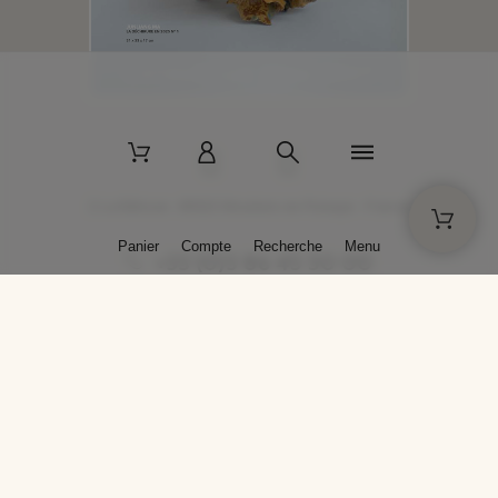
2 La Bâtisse - 89520 Moutiers-en-Puisaye - France
Panier
Compte
Recherche
Menu
+33 (0)3 86 45 50 00
* Livraison gratuite pour les commandes passées sur solargil.com dès
129,00 € TTC d'achat, pour un poids global, emballage inclus, de 30 kg
maximum en France métropolitaine.
Crédits photos : Photos publiées avec l’aimable autorisation des
artistes. Toute reproduction ou diffusion sans leur autorisation est
interdite.