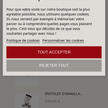
76,68 €
Pour que votre visite sur notre boutique soit la plus
agréable possible, nous utilisons quelques cookies.
Ils nous servent par exemple à mémoriser votre
panier ou à comprendre quelles pages vous plaisent
le plus. C'est vous qui décidez de ce que vous
EMBOUT PISTOLET POUR RACCORD TUYAU - EMBHS25
souhaitez partager avec nous !
7,93 €
Politique de cookies
Personnaliser les cookies
TOUT ACCEPTER
JOINT AIGUILLE IWATA
REJETER TOUT
8,40 €
PISTOLET D'EMAILLAGE PERFEKT-4 GRAVITE 500 ML
530,81 €