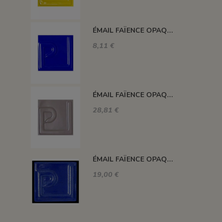
ÉMAIL FAÏENCE OPAQUE SANS PLOMB MAT BLEU FONCÉ EMSP13
8,11 €
ÉMAIL FAÏENCE OPAQUE SANS PLOMB MAT GRIS MOYEN 1KG EMSP16LL
28,81 €
ÉMAIL FAÏENCE OPAQUE CRAQUELÉ BRILLANT BLEU ROI 5934 ancien E31018/4
19,00 €