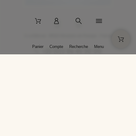
2 La Bâtisse - 89520 Moutiers-en-Puisaye - France
Panier
Compte
Recherche
Menu
+33 (0)3 86 45 50 00
* Livraison gratuite pour les commandes passées sur solargil.com dès
129,00 € TTC d'achat, pour un poids global, emballage inclus, de 30 kg
maximum en France métropolitaine.
Crédits photos : Photos publiées avec l’aimable autorisation des
artistes. Toute reproduction ou diffusion sans leur autorisation est
interdite.
Conception
AP Design
Copyright © 2025 SOLARGIL - Tous droits réservés