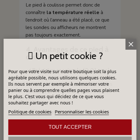
Le pied à coulisse permet donc de
connaître
la température réelle
à
l’endroit où l’anneau a été placé, ce que
les sondes ou afficheurs ne montrent
pas toujours exactement.
4. Avantages de ce pied à
Un petit cookie ?
coulisse
✔️
Précision maximale (0,01 mm)
Pour que votre visite sur notre boutique soit la plus
agréable possible, nous utilisons quelques cookies.
Indispensable pour lire correctement les
Ils nous servent par exemple à mémoriser votre
panier ou à comprendre quelles pages vous plaisent
variations dimensionnelles des anneaux
le plus. C'est vous qui décidez de ce que vous
PTCR.
souhaitez partager avec nous !
Politique de cookies
✔️
Digital et simple d’usage
Personnaliser les cookies
Lecture directe sans erreur
TOUT ACCEPTER
d’interprétation.