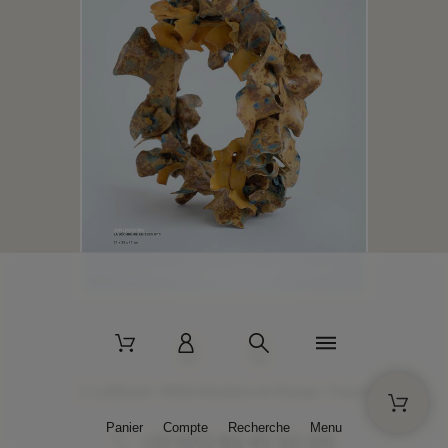
2 La Bâtisse - 89520 Moutiers-en-Puisaye - France
Panier
Compte
Recherche
Menu
+33 (0)3 86 45 50 00