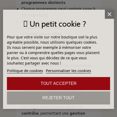
programmes distincts
Chaque programme peut contenir jusqu’à
20 segments
Chaque segment comprend :
Un petit cookie ?
1
temps de montée
1
température cible
Pour que votre visite sur notre boutique soit la plus
1
action sur la cheminée
(ouverture ou
agréable possible, nous utilisons quelques cookies.
fermeture automatique)
Ils nous servent par exemple à mémoriser votre
Ce système permet donc de
panier ou à comprendre quelles pages vous plaisent
le plus. C'est vous qui décidez de ce que vous
personnaliser chaque cycle de
souhaitez partager avec nous !
cuisson
selon les besoins du matériau,
Politique de cookies
Personnaliser les cookies
du type d’émail ou de la courbe
thermique souhaitée.
TOUT ACCEPTER
🧭
Options supplémentaires
REJETER TOUT
En complément, il est possible d’intégrer
une
régulation à deux zones de
contrôle
, permettant une
gestion