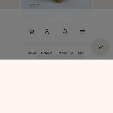
2 La Bâtisse - 89520 Moutiers-en-Puisaye - France
Panier
Compte
Recherche
Menu
+33 (0)3 86 45 50 00
* Livraison gratuite pour les commandes passées sur solargil.com dès
129,00 € TTC d'achat, pour un poids global, emballage inclus, de 30 kg
maximum en France métropolitaine.
Crédits photos : Photos publiées avec l’aimable autorisation des
artistes. Toute reproduction ou diffusion sans leur autorisation est
interdite.
Conception
AP Design