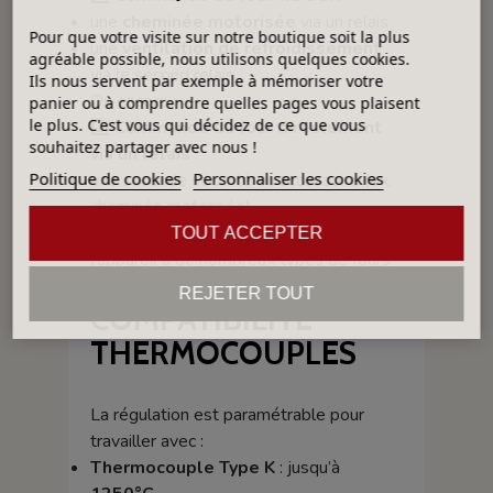
une
cheminée motorisée
via un relais
Pour que votre visite sur notre boutique soit la plus
une
ventilation de refroidissement
agréable possible, nous utilisons quelques cookies.
via le second relais
Ils nous servent par exemple à mémoriser votre
Ou encore :
panier ou à comprendre quelles pages vous plaisent
le plus. C'est vous qui décidez de ce que vous
2️⃣
Commande du four directement
souhaitez partager avec nous !
via un relais
Politique de cookies
Personnaliser les cookies
une seconde sécurité ou accessoire (ex.
cheminée motorisée)
Cette flexibilité permet d’adapter
TOUT ACCEPTER
l’appareil à de nombreux types de fours
électriques.
REJETER TOUT
COMPATIBILITÉ
THERMOCOUPLES
La régulation est paramétrable pour
travailler avec :
Thermocouple Type K
: jusqu’à