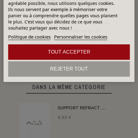
pour améliorer le trait comme Seroil CS
agréable possible, nous utilisons quelques cookies.
71 ou pour l’application à la sérigraphie
Ils nous servent par exemple à mémoriser votre
qui peut être Seroil CS 71 ou
panier ou à comprendre quelles pages vous plaisent
le plus. C'est vous qui décidez de ce que vous
SEROGRAF. A Appliquer sur biscuit de
souhaitez partager avec nous !
terre blanche ou engobée ou sur un
Politique de cookies
Personnaliser les cookies
émail blanc cru.
MÉTHODE D'APPLICATION
: Pinceau,
TOUT ACCEPTER
Brosse, Aérographe, éponge
REJETER TOUT
DANS LA MÊME CATÉGORIE
SUPPORT REFRACT. DOUBLE ROND Ø 100 MM 1260°C
6,92 €