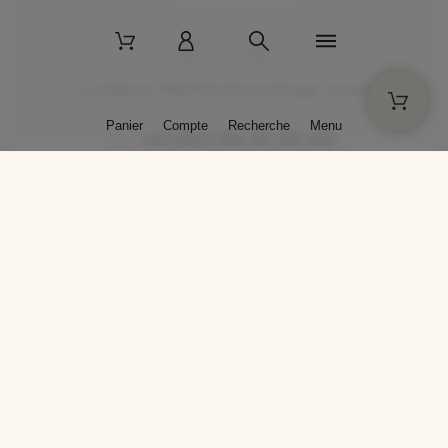
2 La Bâtisse - 89520 Moutiers-en-Puisaye - France
Panier
Compte
Recherche
Menu
+33 (0)3 86 45 50 00
* Livraison gratuite pour les commandes passées sur solargil.com dès
129,00 € TTC d'achat, pour un poids global, emballage inclus, de 30 kg
maximum en France métropolitaine.
Crédits photos : Photos publiées avec l’aimable autorisation des
artistes. Toute reproduction ou diffusion sans leur autorisation est
interdite.
Conception
AP Design
Copyright © 2025 SOLARGIL - Tous droits réservés